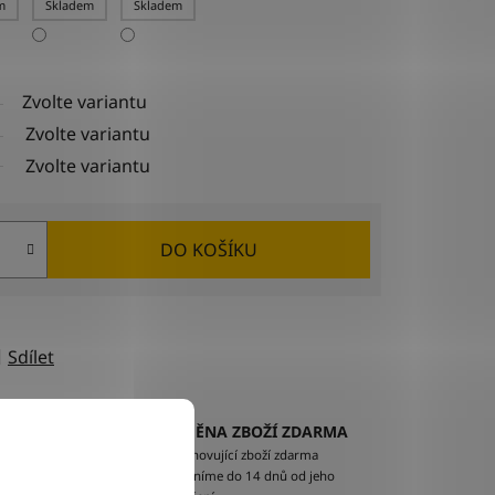
m
Skladem
Skladem
Zvolte variantu
Zvolte variantu
Zvolte variantu
DO KOŠÍKU
Sdílet
VÝMĚNA ZBOŽÍ ZDARMA
EM
Nevyhovující zboží zdarma
ží na
vyměníme do 14 dnů od jeho