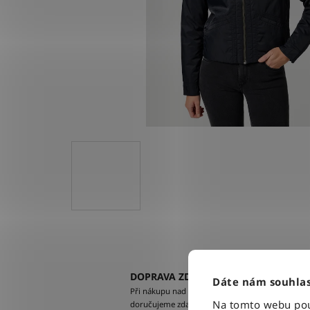
DOPRAVA ZDARMA
Dáte nám souhlas
Při nákupu nad 2500 Kč
Na tomto webu použ
doručujeme zdarma po celé ČR