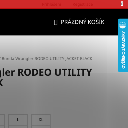
Přihlášení
Registrace
Politika a přístup firmy Wrangler
PRÁZDNÝ KOŠÍK
NÁKUPNÍ
KOŠÍK
/
Bunda Wrangler RODEO UTILITY JACKET BLACK
ler RODEO UTILITY
K
L
XL