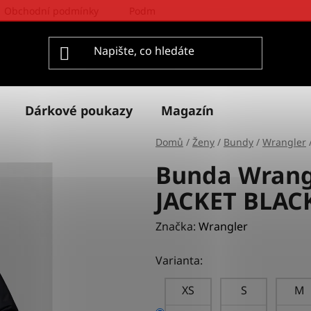
Obchodní podmínky
Podmínky ochrany osobních údajů
Dárkové poukazy
Magazín
Domů
/
Ženy
/
Bundy
/
Wrangler
Bunda Wrang
JACKET BLAC
Značka:
Wrangler
Varianta:
XS
S
M