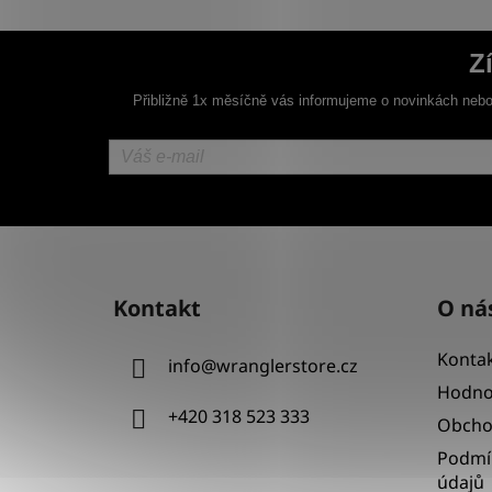
Z
Přibližně 1x měsíčně vás informujeme o novinkách nebo
Z
á
Kontakt
O ná
p
a
Kontak
info
@
wranglerstore.cz
t
Hodno
í
+420 318 523 333
Obcho
Podmí
údajů