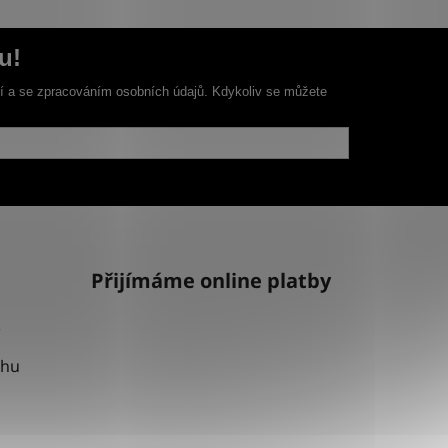
u!
ní a se zpracováním osobních údajů. Kdykoliv se můžete
Přijímáme online platby
uhu