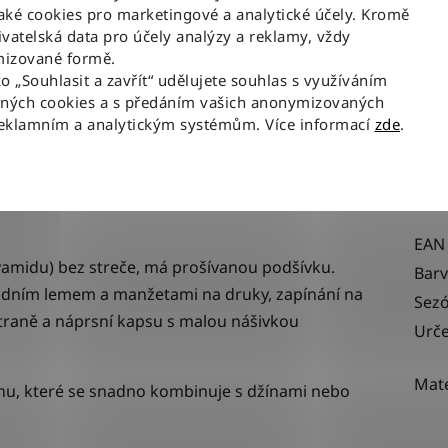
ké cookies pro marketingové a analytické účely. Kromě
vatelská data pro účely analýzy a reklamy, vždy
izované formě.
Popis
ko „Souhlasit a zavřít“ udělujete souhlas s využíváním
aných cookies a s předáním vašich anonymizovaných
reklamním a analytickým systémům. Více informací
zde
.
CKET BLACK
-
univerzální kousek inspirovaný
Dop
Kate
EAN
amidu) bez streče, má prošívanou podšívku.
Bar
podním lemem a manžetami na druky, zapínání na
Sez
straně a náprsní kapsu s malou nášivkou
Urče
Mate
nu, které se snadno kombinuje s džínami nebo