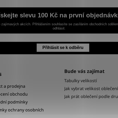
ískejte slevu 100 Kč na první objednávk
 zajímavých akcích. Přihlášením souhlasíte se zasíláním obchodních sděle
odhlásit.
Přihlásit se k odběru
Bude vás zajímat
s
Tabulky velikostí
t a prodejna
Jak vybrat velikost oblečení
cení obchodu
Jak prát oblečení podle dr
dní podmínky
nky ochrany osobních