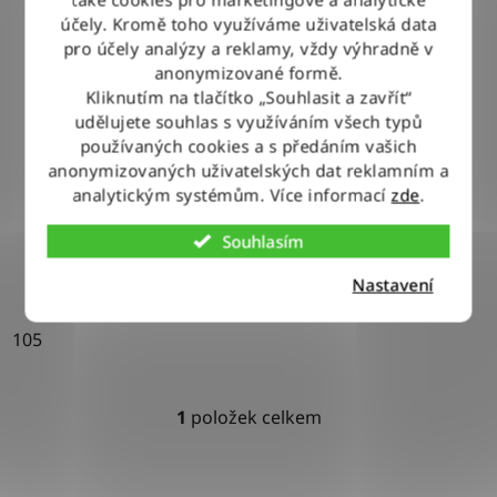
k
účely. Kromě toho využíváme uživatelská data
t
pro účely analýzy a reklamy, vždy výhradně v
ů
anonymizované formě.
Pásek Wrangler BLOCKED BELT BLACK
Kliknutím na tlačítko „Souhlasit a zavřít“
udělujete souhlas s využíváním všech typů
používaných cookies a s předáním vašich
anonymizovaných uživatelských dat reklamním a
790 Kč
analytickým systémům. Více informací
zde
.
Souhlasím
DETAIL
Nastavení
105
1
položek celkem
O
v
l