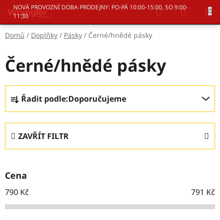
Přejít
Hledat
NÁKUP
NOVÁ PROVOZNÍ DOBA PRODEJNY: PO-PÁ 10:00-15:00, SO 9:00-
na
11:30
KOŠÍK
obsah
Domů
/
Doplňky
/
Pásky
/
Černé/hnědé pásky
Černé/hnědé pásky
Ř
Řadit podle:
Doporučujeme
a
z
e
ZAVŘÍT FILTR
n
í
p
Cena
r
o
790
Kč
791
Kč
d
u