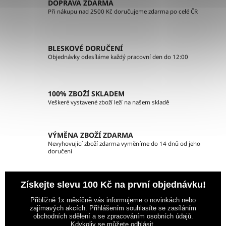
á
DOPRAVA ZDARMA
d
Při nákupu nad 2500 Kč doručujeme zdarma po celé ČR
a
c
í
BLESKOVÉ DORUČENÍ
p
Objednávky odesíláme každý pracovní den do 12:00
r
v
k
100% ZBOŽÍ SKLADEM
y
Veškeré vystavené zboží leží na našem skladě
v
ý
p
VÝMĚNA ZBOŽÍ ZDARMA
i
Nevyhovující zboží zdarma vyměníme do 14 dnů od jeho
doručení
s
u
Získejte slevu 100 Kč na první objednávku!
Přibližně 1x měsíčně vás informujeme o novinkách nebo
zajímavých akcích. Přihlášením souhlasíte se zasíláním
obchodních sdělení a se zpracováním osobních údajů.
Kdykoliv se můžete odhlásit.