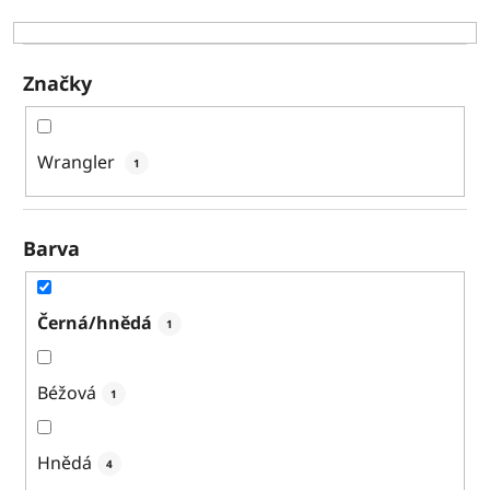
k
t
ů
Značky
Wrangler
1
Barva
Černá/hnědá
1
Béžová
1
Hnědá
4