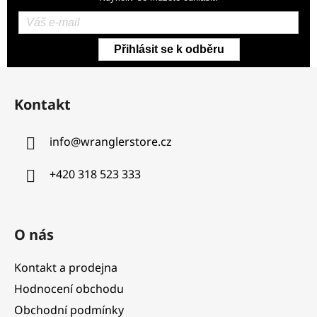
Přihlásit se k odběru
Z
á
Kontakt
p
a
info
@
wranglerstore.cz
t
í
+420 318 523 333
O nás
Kontakt a prodejna
Hodnocení obchodu
Obchodní podmínky