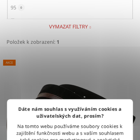
95
0
VYMAZAT FILTRY
100
0
Položek k zobrazení:
1
105
1
V
AKCE
ý
p
110
0
i
s
p
115
0
r
Dáte nám souhlas s využíváním cookies a
o
uživatelských dat, prosím?
d
Na tomto webu používáme soubory cookies k
u
zajištění funkčnosti webu a s vaším souhlasem
také cookies pro marketingové a analytické