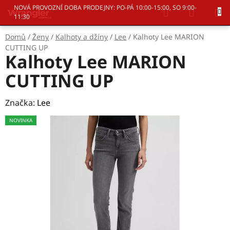
Přejít
Hledat
NÁKUP
NOVÁ PROVOZNÍ DOBA PRODEJNY: PO-PÁ 10:00-15:00, SO 9:00-
na
11:30
KOŠÍK
obsah
Domů
/
Ženy
/
Kalhoty a džíny
/
Lee
/
Kalhoty Lee MARION
CUTTING UP
Kalhoty Lee MARION
CUTTING UP
Značka:
Lee
NOVINKA