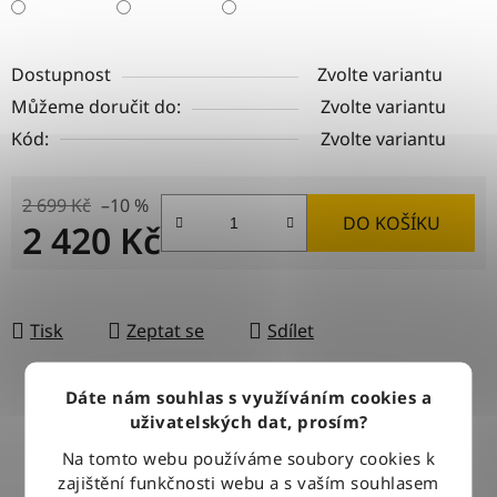
Dostupnost
Zvolte variantu
Můžeme doručit do:
Zvolte variantu
Kód:
Zvolte variantu
2 699 Kč
–10 %
DO KOŠÍKU
2 420 Kč
Měrná cena:
Tisk
Zeptat se
Sdílet
Dáte nám souhlas s využíváním cookies a
uživatelských dat, prosím?
DOPRAVA ZDARMA
Při nákupu nad 2500 Kč doručujeme zdarma po celé ČR
Na tomto webu používáme soubory cookies k
zajištění funkčnosti webu a s vaším souhlasem