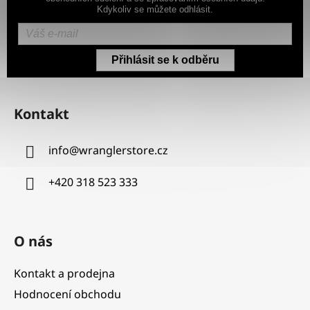
Kdykoliv se můžete odhlásit.
Přihlásit se k odběru
Z
á
Kontakt
p
a
info
@
wranglerstore.cz
t
í
+420 318 523 333
O nás
Kontakt a prodejna
Hodnocení obchodu