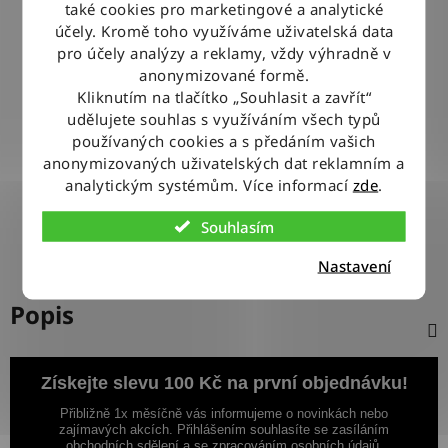
také cookies pro marketingové a analytické
BLESKOVÉ DORUČENÍ
účely. Kromě toho využíváme uživatelská data
Objednávky odesíláme každý pracovní den do 12:00
pro účely analýzy a reklamy, vždy výhradně v
anonymizované formě.
Kliknutím na tlačítko „Souhlasit a zavřít“
100% ZBOŽÍ SKLADEM
udělujete souhlas s využíváním všech typů
Veškeré vystavené zboží leží na našem skladě
používaných cookies a s předáním vašich
anonymizovaných uživatelských dat reklamním a
analytickým systémům. Více informací
zde
.
VÝMĚNA ZBOŽÍ ZDARMA
Nevyhovující zboží zdarma vyměníme do 14 dnů od jeho
Souhlasím
doručení
Nastavení
Popis
Získejte slevu 100 Kč na první objednávku!
Přibližně 1x měsíčně vás informujeme o novinkách nebo
zajímavých akcích. Přihlášením souhlasíte se zasíláním
obchodních sdělení a se zpracováním osobních údajů.