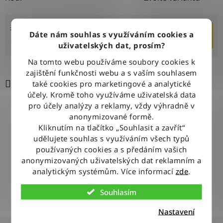
2 199 Kč
–10 %
Dáte nám souhlas s využíváním cookies a
DO KOŠÍKU
1 970 Kč
uživatelských dat, prosím?
Měrná cena:
Na tomto webu používáme soubory cookies k
zajištění funkčnosti webu a s vaším souhlasem
Tisk
Zeptat se
Sdílet
také cookies pro marketingové a analytické
účely. Kromě toho využíváme uživatelská data
pro účely analýzy a reklamy, vždy výhradně v
anonymizované formě.
DOPRAVA ZDARMA
Kliknutím na tlačítko „Souhlasit a zavřít“
Při nákupu nad 2500 Kč doručujeme zdarma po celé ČR
udělujete souhlas s využíváním všech typů
používaných cookies a s předáním vašich
anonymizovaných uživatelských dat reklamním a
BLESKOVÉ DORUČENÍ
analytickým systémům. Více informací
zde
.
Objednávky odesíláme každý pracovní den do 12:00
Souhlasím
Nastavení
100% ZBOŽÍ SKLADEM