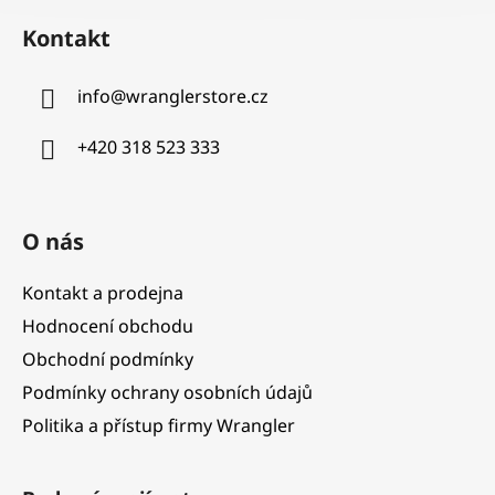
á
Kontakt
p
a
info
@
wranglerstore.cz
t
í
+420 318 523 333
O nás
Kontakt a prodejna
Hodnocení obchodu
Obchodní podmínky
Podmínky ochrany osobních údajů
Politika a přístup firmy Wrangler