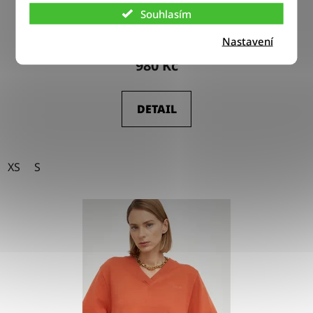
Tričko Lee HENLEY EVERGREEN
Souhlasím
Nastavení
980 Kč
DETAIL
XS
S