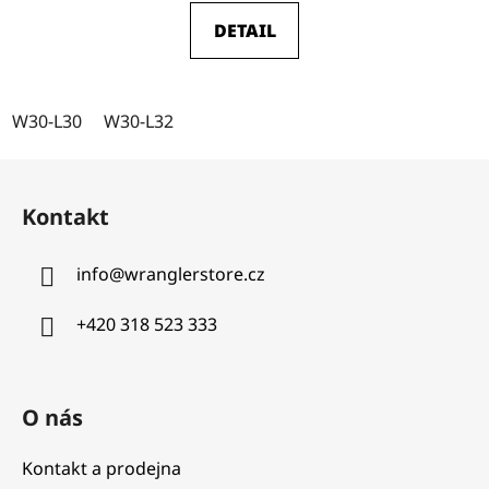
DETAIL
W30-L30
W30-L32
Z
á
Kontakt
p
a
info
@
wranglerstore.cz
t
í
+420 318 523 333
O nás
Kontakt a prodejna