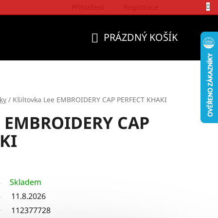
Přihlášení
Registrace
Politika a přístup firmy Wrangler
PRÁZDNÝ KOŠÍK
NÁKUPNÍ
KOŠÍK
ky
/
Kšiltovka Lee EMBROIDERY CAP PERFECT KHAKI
ee EMBROIDERY CAP
KI
Skladem
11.8.2026
112377728