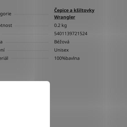
Čepice a kšiltovky
gorie
Wrangler
tnost
0.2 kg
5401139721524
va
Béžová
ní
Unisex
riál
100%bavlna