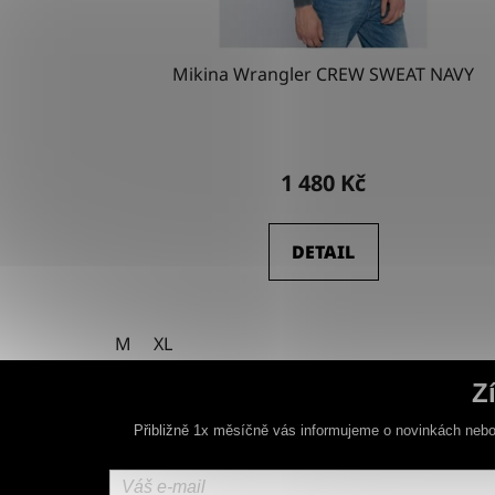
Mikina Wrangler CREW SWEAT NAVY
1 480 Kč
DETAIL
M
XL
Z
Přibližně 1x měsíčně vás informujeme o novinkách nebo