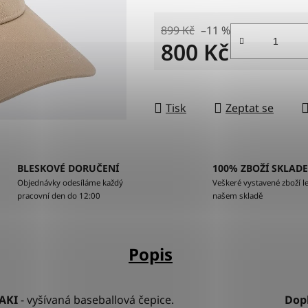
899 Kč
–11 %
800 Kč
Měrná cena:
Tisk
Zeptat se
BLESKOVÉ DORUČENÍ
100% ZBOŽÍ SKLAD
Objednávky odesíláme každý
Veškeré vystavené zboží le
pracovní den do 12:00
našem skladě
Popis
AKI
- v
yšívaná baseballová čepice.
Dop