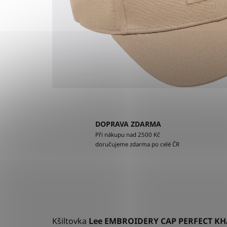
DOPRAVA ZDARMA
Při nákupu nad 2500 Kč
doručujeme zdarma po celé ČR
Kšiltovka
Lee EMBROIDERY CAP PERFECT KH