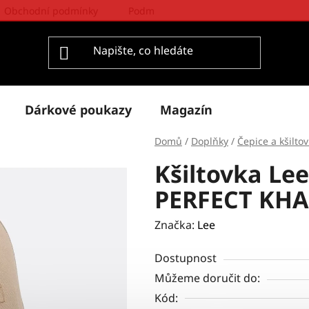
Obchodní podmínky
Podmínky ochrany osobních údajů
Dárkové poukazy
Magazín
Domů
/
Doplňky
/
Čepice a kšiltov
Kšiltovka L
PERFECT KHA
Značka:
Lee
Dostupnost
Můžeme doručit do:
Kód: