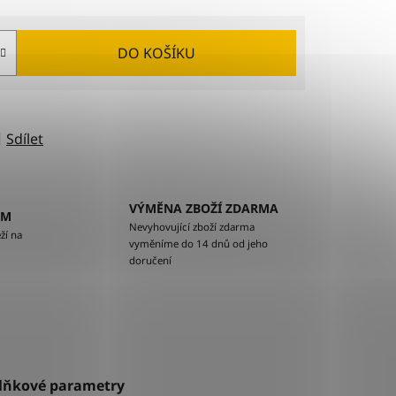
DO KOŠÍKU
Sdílet
VÝMĚNA ZBOŽÍ ZDARMA
EM
Nevyhovující zboží zdarma
ží na
vyměníme do 14 dnů od jeho
doručení
lňkové parametry