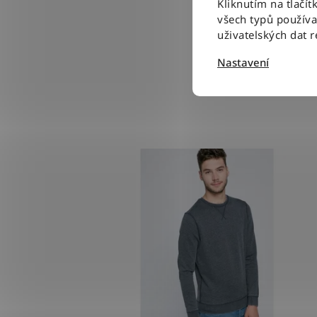
Kliknutím na tlačít
všech typů použív
uživatelských dat 
Nastavení