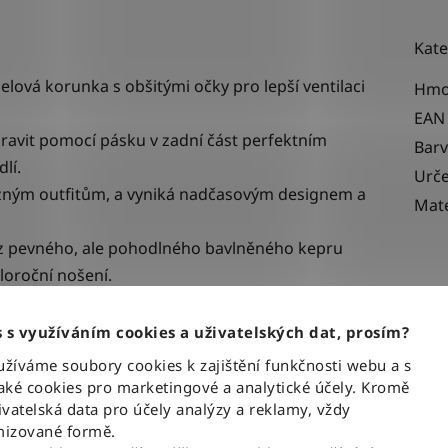
Kate
elová korunka s obšitými očky pro lepší ventilaci
Hmo
EAN
upravit pomocí pásku v zadní část
perfektním
Bar
lí.
Urče
ůzným outfitům, a vyniká nadčasovým designem a
Mate
 z pevného, ale pohodlného bavlněného kepru
eloroční nošení.
šívaným logem Lee v odpovídajícím tónu na
 s využíváním cookies a uživatelských dat, prosím?
íváme soubory cookies k zajištění funkčnosti webu a s
ici nádech autenticity a sofistikovanosti, díky
ké cookies pro marketingové a analytické účely. Kromě
t chrání před slunečními paprsky a zároveň
vatelská data pro účely analýzy a reklamy, vždy
izované formě.