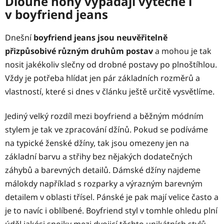
Dlouhé nohy vypadají výtečně i
v boyfriend jeans
Dnešní
boyfriend jeans jsou neuvěřitelně
přizpůsobivé různým druhům postav
a mohou je tak
nosit jakékoliv slečny od drobné postavy po plnoštíhlou.
Vždy je potřeba hlídat jen pár základních rozměrů a
vlastností, které si dnes v článku ještě určitě vysvětlíme.
Jediný velký rozdíl mezi boyfriend a běžným módním
stylem je tak ve zpracování džínů. Pokud se podíváme
na typické ženské džíny, tak jsou omezeny jen na
základní barvu a střihy bez nějakých dodatečných
záhybů a barevných detailů. Dámské džíny najdeme
málokdy například s rozparky a výrazným barevným
detailem v oblasti třísel. Pánské je pak mají velice často a
je to navíc i oblíbené. Boyfriend styl v tomhle ohledu plní