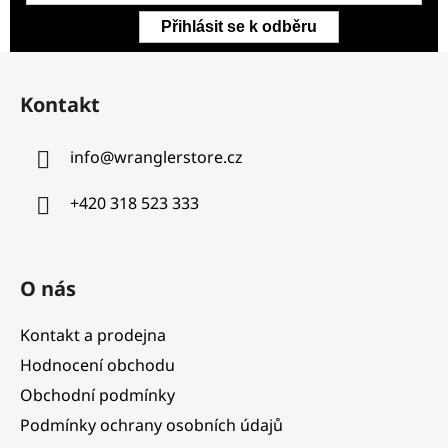
Přihlásit se k odběru
Z
á
Kontakt
p
a
info
@
wranglerstore.cz
t
í
+420 318 523 333
O nás
Kontakt a prodejna
Hodnocení obchodu
Obchodní podmínky
Podmínky ochrany osobních údajů