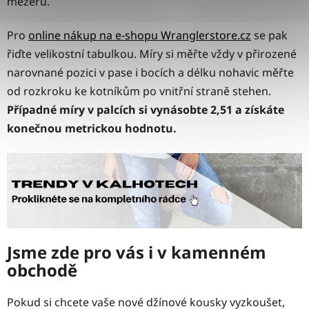
mezeru.
Pro
online nákup na e-shopu Wranglerstore.cz
se pak
řiďte velikostní tabulkou. Míry si měřte vždy v přirozené
narovnané pozici v pase i bocích a délku nohavic měřte
od rozkroku ke kotníkům po vnitřní straně stehen.
Případné míry v palcích si vynásobte 2,51 a získáte
konečnou metrickou hodnotu.
Jsme zde pro vás i v kamenném
obchodě
Pokud si chcete vaše nové džínové kousky vyzkoušet,