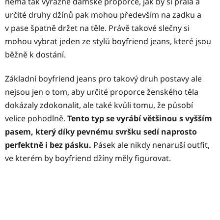
nemá tak výrazné dámské proporce, jak by si přála a
určité druhy džínů pak mohou především na zadku a
v pase špatně držet na těle. Právě takové slečny si
mohou vybrat jeden ze stylů boyfriend jeans, které jsou
běžně k dostání.
Základní boyfriend jeans pro takový druh postavy ale
nejsou jen o tom, aby určité proporce ženského těla
dokázaly zdokonalit, ale také kvůli tomu, že působí
velice pohodlně.
Tento typ se vyrábí většinou s vyšším
pasem, který díky pevnému svršku sedí naprosto
perfektně i bez pásku.
Pásek ale nikdy nenaruší outfit,
ve kterém by boyfriend džíny měly figurovat.