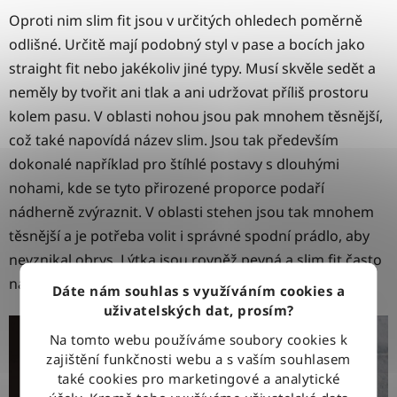
Oproti nim slim fit jsou v určitých ohledech poměrně
odlišné. Určitě mají podobný styl v pase a bocích jako
straight fit nebo jakékoliv jiné typy. Musí skvěle sedět a
neměly by tvořit ani tlak a ani udržovat příliš prostoru
kolem pasu. V oblasti nohou jsou pak mnohem těsnější,
což také napovídá název slim. Jsou tak především
dokonalé například pro štíhlé postavy s dlouhými
nohami, kde se tyto přirozené proporce podaří
nádherně zvýraznit. V oblasti stehen jsou tak mnohem
těsnější a je potřeba volit i správné spodní prádlo, aby
nevznikal obrys. Lýtka jsou rovněž pevná a slim fit často
najdete i ve variantě s odkrytými kotníky.
Dáte nám souhlas s využíváním cookies a
uživatelských dat, prosím?
Na tomto webu používáme soubory cookies k
zajištění funkčnosti webu a s vaším souhlasem
také cookies pro marketingové a analytické