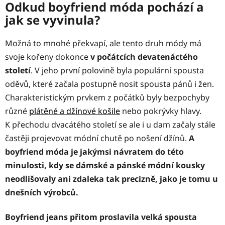
Odkud boyfriend móda pochází a
jak se vyvinula?
Možná to mnohé překvapí, ale tento druh módy má
svoje kořeny dokonce
v počátcích devatenáctého
století
. V jeho první polovině byla populární spousta
oděvů, které začala postupně nosit spousta pánů i žen.
Charakteristickým prvkem z počátků byly bezpochyby
různé
plátěné a džínové košile
nebo pokrývky hlavy.
K přechodu dvacátého století se ale i u dam začaly stále
častěji projevovat módní chutě po nošení džínů.
A
boyfriend móda je jakýmsi návratem do této
minulosti, kdy se dámské a pánské módní kousky
neodlišovaly ani zdaleka tak precizně, jako je tomu u
dnešních výrobců.
Boyfriend jeans přitom proslavila velká spousta