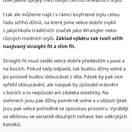
úděl jakési spojky mezi dvojicí těchto unikátních stylů.
I tak ale můžeme najít i v rámci boyfriend stylu celou
řadu střihů džínů, na které jsme velice dobře zvyklí
z jakýchkoliv tradičních značek jako Wrangler nebo
různých módních stylů.
Základ výběru tak tvoří střih
nazývaný straight fit a slim fit.
Straight fit musí sedět velice dobře především v pase a
na bocích. Pokud tady odpadá, tak budou džíny volné a
po postavě budou sklouzávat z těla. Pásek by pak sice
vyřešil sklouzávání, ale naopak by způsobil vrásnění
v bocích a to nepůsobí ani zdaleka esteticky. Na
stehnech jsou pak džíny poměrně volné a v oblasti lýtek
jsou pak velice pohodlné se spoustou prostoru. Vyrábějí
se většinou ve variantě dlouhých nohavic bez odkrytých
kotníků.