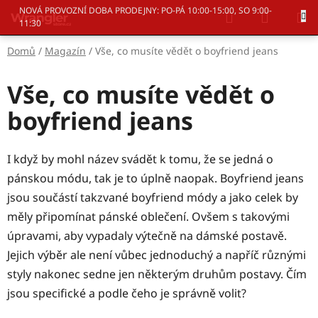
Přejít
Hledat
NÁKUP
NOVÁ PROVOZNÍ DOBA PRODEJNY: PO-PÁ 10:00-15:00, SO 9:00-
na
11:30
KOŠÍK
obsah
Domů
/
Magazín
/
Vše, co musíte vědět o boyfriend jeans
Vše, co musíte vědět o
boyfriend jeans
I když by mohl název svádět k tomu, že se jedná o
pánskou módu, tak je to úplně naopak. Boyfriend jeans
jsou součástí takzvané boyfriend módy a jako celek by
měly připomínat pánské oblečení. Ovšem s takovými
úpravami, aby vypadaly výtečně na dámské postavě.
Jejich výběr ale není vůbec jednoduchý a napříč různými
styly nakonec sedne jen některým druhům postavy. Čím
jsou specifické a podle čeho je správně volit?