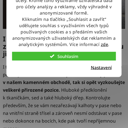
účely. Kromě toho využíváme uživatelská data
pro účely analýzy a reklamy, vždy výhradně v
anonymizované formě.
Kliknutím na tlačítko „Souhlasit a zavřít“
udělujete souhlas s využíváním všech typů
používaných cookies a s předáním vašich
I u boyfriend jeans nezapomínejte
anonymizovaných uživatelských dat reklamním a
analytickým systémům. Více informací
zde
.
zkoušet a kontrolovat stejně jako u
jiných
Souhlasím
I tento styl džínů má v mnoha ohledech velice podobné
Nastavení
potřeby zkoušení.
Pokud tedy zkoušíte džíny přímo
v našem kamenném obchodě, tak si opět vyzkoušejte
veškeré přirozené pozice.
Hluboké předklonění
k tkaničkám, sed a také hluboký dřep. Kontrolujte
především, že se vám nezařezávají kalhoty v pase nebo
na vnitřní straně třísel a zároveň nesmí odstávat v pase
nebo dokonce na bocích, kde pak tvoří nepříjemnou