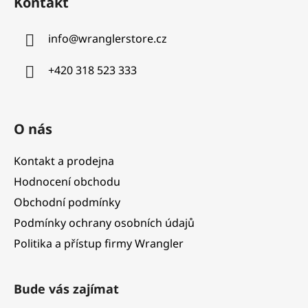
Kontakt
p
a
info
@
wranglerstore.cz
t
í
+420 318 523 333
O nás
Kontakt a prodejna
Hodnocení obchodu
Obchodní podmínky
Podmínky ochrany osobních údajů
Politika a přístup firmy Wrangler
Bude vás zajímat