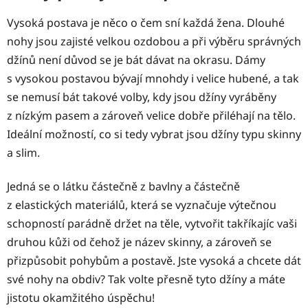
Vysoká postava je něco o čem sní každá žena. Dlouhé
nohy jsou zajisté velkou ozdobou a při výběru správných
džínů není důvod se je bát dávat na okrasu. Dámy
s vysokou postavou bývají mnohdy i velice hubené, a tak
se nemusí bát takové volby, kdy jsou džíny vyráběny
z nízkým pasem a zároveň velice dobře přiléhají na tělo.
Ideální možností, co si tedy vybrat jsou džíny typu skinny
a slim.
Jedná se o látku částečně z bavlny a částečně
z elastických materiálů, která se vyznačuje výtečnou
schopností parádně držet na těle, vytvořit takříkajíc vaši
druhou kůži od čehož je název skinny, a zároveň se
přizpůsobit pohybům a postavě. Jste vysoká a chcete dát
své nohy na obdiv? Tak volte přesně tyto džíny a máte
jistotu okamžitého úspěchu!