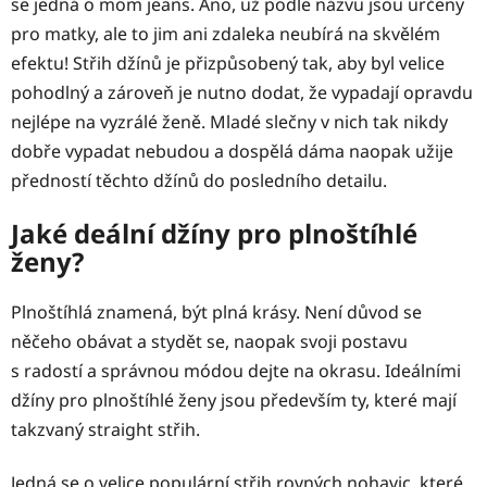
se jedná o mom jeans. Ano, už podle názvu jsou určeny
pro matky, ale to jim ani zdaleka neubírá na skvělém
efektu! Střih džínů je přizpůsobený tak, aby byl velice
pohodlný a zároveň je nutno dodat, že vypadají opravdu
nejlépe na vyzrálé ženě. Mladé slečny v nich tak nikdy
dobře vypadat nebudou a dospělá dáma naopak užije
předností těchto džínů do posledního detailu.
Jaké deální džíny pro plnoštíhlé
ženy?
Plnoštíhlá znamená, být plná krásy. Není důvod se
něčeho obávat a stydět se, naopak svoji postavu
s radostí a správnou módou dejte na okrasu. Ideálními
džíny pro plnoštíhlé ženy jsou především ty, které mají
takzvaný straight střih.
Jedná se o velice populární střih rovných nohavic, které