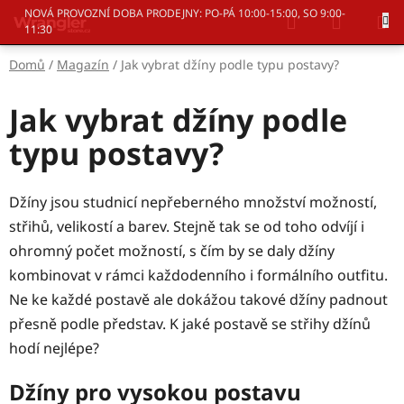
Přejít
Hledat
NÁKUP
NOVÁ PROVOZNÍ DOBA PRODEJNY: PO-PÁ 10:00-15:00, SO 9:00-
na
11:30
KOŠÍK
obsah
Domů
/
Magazín
/
Jak vybrat džíny podle typu postavy?
Jak vybrat džíny podle
typu postavy?
Džíny jsou studnicí nepřeberného množství možností,
střihů, velikostí a barev. Stejně tak se od toho odvíjí i
ohromný počet možností, s čím by se daly džíny
kombinovat v rámci každodenního i formálního outfitu.
Ne ke každé postavě ale dokážou takové džíny padnout
přesně podle představ. K jaké postavě se střihy džínů
hodí nejlépe?
Džíny pro vysokou postavu