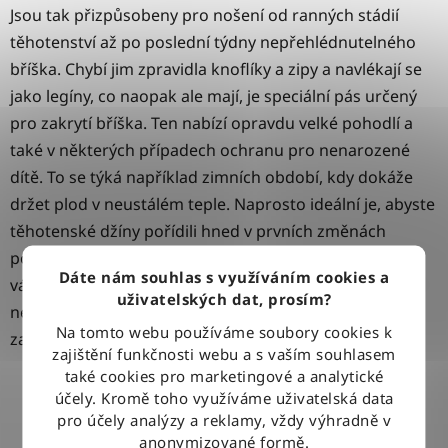
Jsou tak přizpůsobeny pro nošení od ranných stádií
těhotenství až po poslední týdny nepřehlédnutelného
bříška. Chybí jim zpravidla knoflíky a zipy a navlékají se
jako legíny, co naopak ale mají, je speciální pás určený
pro zakrytí bříška. Ten nabízí opravdu velké pohodlí a
také v některých případech ochranu pro nenarozené
dítě. To se týká například zimních období, kdy dokáže
držet plod v neustálém teple. Naprosto ideální je, abyste
těhotenské džíny pořídili hned v prvních změnách
postavy a nosili je celou dobu. Proč? Protože i když se
Dáte nám souhlas s využíváním cookies a
vám přizpůsobí během jakékoliv fáze těhotenství, tak
uživatelských dat, prosím?
nejlépe budou změny vnímat společně s vámi hezky od
Na tomto webu používáme soubory cookies k
začátku a postupně.
zajištění funkčnosti webu a s vaším souhlasem
také cookies pro marketingové a analytické
účely. Kromě toho využíváme uživatelská data
pro účely analýzy a reklamy, vždy výhradně v
anonymizované formě.