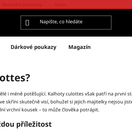
Obchodní podmínky
Podmínky ochrany osobních údajů
Dárkové poukazy
Magazín
lottes?
lé i méně potěšující. Kalhoty culottes však patří na první 
říni skutečně visí, bohužel si jejich majitelky nejsou jisté 
ální vrchní kousek – to může člověka potrápit.
dou příležitost