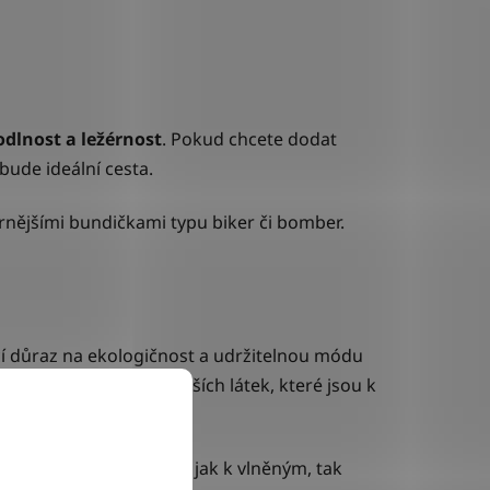
dlnost a ležérnost
. Pokud chcete dodat
bude ideální cesta.
érnějšími bundičkami typu biker či bomber.
ucí důraz na ekologičnost a udržitelnou módu
oká kategorie nejrůznějších látek, které jsou k
ost delší.
rem
. Kůže se hodí třeba jak k vlněným, tak