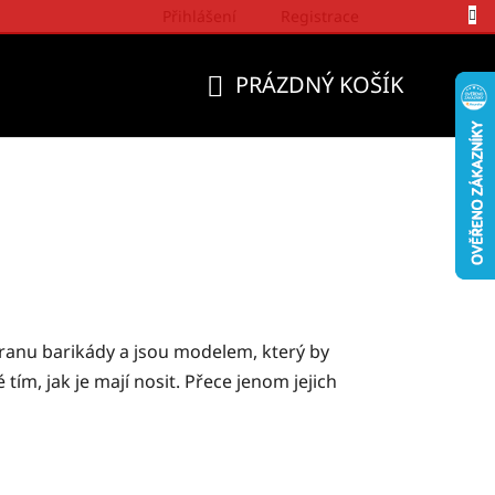
Přihlášení
Registrace
Politika a přístup firmy Wrangler
PRÁZDNÝ KOŠÍK
NÁKUPNÍ
KOŠÍK
stranu barikády a jsou modelem, který by
tím, jak je mají nosit. Přece jenom jejich