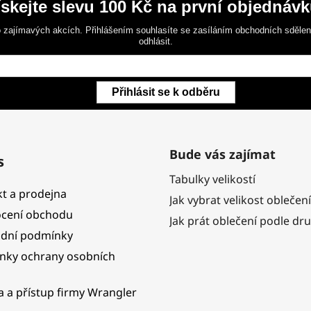
ískejte slevu 100 Kč na první objednávk
 zajímavých akcích. Přihlášením souhlasíte se zasíláním obchodních sděle
odhlásit.
Přihlásit se k odběru
Bude vás zajímat
s
Tabulky velikostí
t a prodejna
Jak vybrat velikost oblečení
cení obchodu
Jak prát oblečení podle dr
dní podmínky
nky ochrany osobních
ka a přístup firmy Wrangler