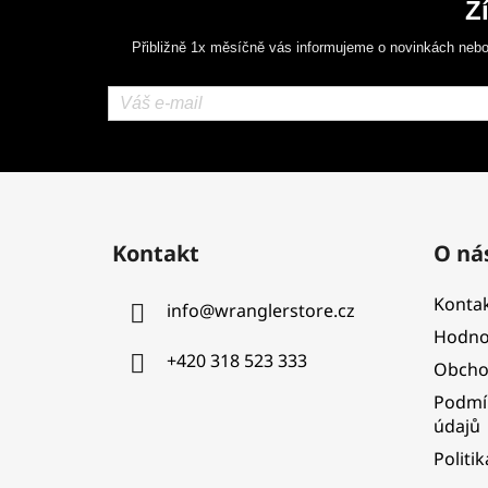
Z
Přibližně 1x měsíčně vás informujeme o novinkách nebo
Z
á
Kontakt
O ná
p
a
Kontak
info
@
wranglerstore.cz
t
Hodno
í
+420 318 523 333
Obcho
Podmí
údajů
Politi