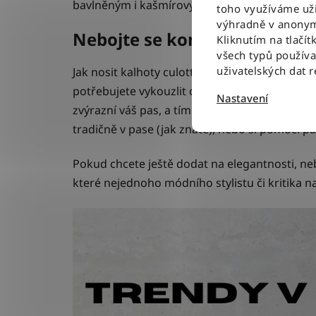
bavlněným i kašmírovým kouskům.
toho využíváme uži
výhradně v anonym
Nebojte se kombinace se sa
Kliknutím na tlačít
všech typů použív
uživatelských dat 
Jak nosit kalhoty culottes v trochu formálněj
potřebujete vykouzlit opravdu elegantní a for
Nastavení
zvýrazní váš pas, a tím i
siluetu přesýpacích 
tradičně v pase (jak znáte), nebo si pomocí 
Pokud chcete ještě dodat na elegantnosti, neb
které nejednoho módního stylistu či kritika