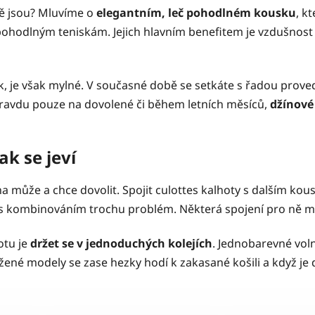
stně jsou? Mluvíme o
elegantním, leč pohodlném kousku
, k
pohodlným teniskám. Jejich hlavním benefitem je vzdušnos
ek, je však mylné. V současné době se setkáte s řadou proved
ravdu pouze na dovolené či během letních měsíců,
džínové
ak se jeví
ena může a chce dovolit. Spojit culottes kalhoty s dalším ko
t s kombinováním trochu problém. Některá spojení pro ně 
otu je
držet se v jednoduchých kolejích
. Jednobarevné voln
ožené modely se zase hezky hodí k zakasané košili a když je