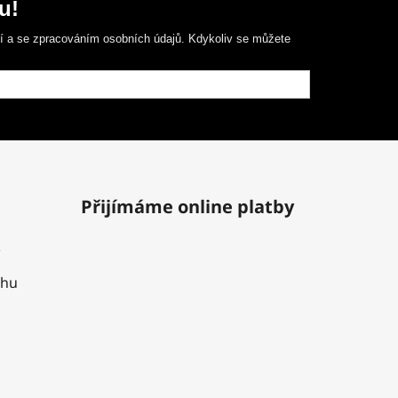
u!
ní a se zpracováním osobních údajů. Kdykoliv se můžete
Přijímáme online platby
uhu