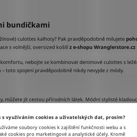
mi bundičkami
žínové) culottes kalhoty? Pak pravděpodobně milujete
poho
ce s volnější, oversized košilí
z e-shopu Wranglerstore.cz
 a komfortu, nebojte se kombinovat denimové culottes s lež
– toto spojení pravděpodobně nikdy nevyjde z módy.
, můžete jít cestou přírodních látek. Módní stylisté klado
xistuje jenom vlna, je mylné. Přírodní materiály – to je šir
oblečení vyrobené z nich trochu dražší, životnost naopak o d
 s využíváním cookies a uživatelských dat, prosím?
íváme soubory cookies k zajištění funkčnosti webu a s
at například
bavlněné kousky s vlnou nebo vlnu s kašmí
ké cookies pro marketingové a analytické účely. Kromě