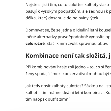
Nejste si jistí tím, co to culottes kalhoty vla
pasují k vysokým podpatkům, ale sednou i k 
délka, který dosahuje do poloviny lýtek.
Domnívat se, že se jedná o ideální letní kous
lněné alternativy pravděpodobně vynosíte op
celoročně
. Stačí k nim zvolit správnou obuv.
Kombinace není tak složitá, j
Při kombinování hraje roli jedno – to, co si ž
ženy spadající mezi konzervativní mohou bý
Jak tedy nosit kalhoty culottes? Sázkou na jist
kalhot – tím máme ideální letní kombinaci. K
tím naopak outfit zimní.