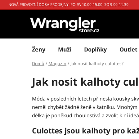
Přejít
Kontakt a prodejna
Hodnocení obchodu
NOVÁ PROVOZNÍ DOBA PRODEJNY: PO-PÁ 10:00-15:00, SO 9:00-11:30
na
obsah
Ženy
Muži
Doplňky
Outlet
Domů
/
Magazín
/
Jak nosit kalhoty culottes?
Jak nosit kalhoty cu
Móda v posledních letech přinesla kousky skvě
neměl chybět žádné ženě v šatníku. Mnohým ve sk
délka je poněkud choulostivá a zvolit k ní ide
Culottes jsou kalhoty pro kaž