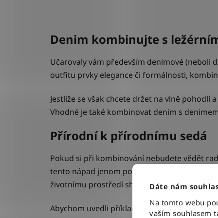
Denim kombinujte s ležérní
Učarovaly vám především denimové (neboli d
outfitu prvky elegance či formálnosti, kombina
Jestliže se však chcete držet na vlně pohodlí
Vhodné je také kombinovat denim s denimem 
Přírodní k přírodnímu sedá
Pokud si při kombinování nebudete vědět rady
tento nápad jenom podporují. Domnívat se, že e
životnímu prostředí shovívavější. A i když je 
Dáte nám souhlas
Na tomto webu použ
Abychom uvedli příklad, nebojte se kombinov
vaším souhlasem ta