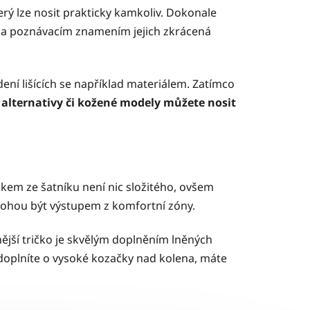
terý lze nosit prakticky kamkoliv. Dokonale
t a poznávacím znamením jejich zkrácená
ení lišících se například materiálem. Zatímco
 alternativy či kožené modely můžete nosit
uskem ze šatníku není nic složitého, ovšem
mohou být výstupem z komfortní zóny.
ější tričko je skvělým doplněním lněných
 doplníte o vysoké kozačky nad kolena, máte