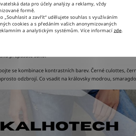
vatelská data pro účely analýzy a reklamy, vždy
izované formě.
kem
ko „Souhlasit a zavřít“ udělujete souhlas s využíváním
aných cookies a s předáním vašich anonymizovaných
reklamním a analytickým systémům. Více informací
zde
.
ším duchu? Spojení kalhot a biker bundy či podobné ležérní
mální look? Nebojte se spojení se sakem, které bude delšího
hodin
, podobného efektu lze docílit i se sakem delším. Sta
pásku přepásáte sako.
ojte se kombinace kontrastních barev. Černé culottes, černé
 naprosto odzbrojí. Co vsadit na královsky modrou, smarag