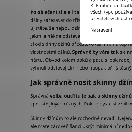
Kliknutím na tlačít
Po oblečení si ale i tak vyzkoušejte vešker
všech typů použív
uživatelských dat 
džíny zařezávat do třísel a boků a zároveň by
ujistěte, že nejsou džíny až moc povolené na
Nastavení
Jakmile někde odstávají od nohou či boků a tv
si od skinny džínů představovali. Pro nákup
vlastnostmi džínů.
Správně by vám tak skinn
nártu. Obvod kolem boků a pasu si pak raděj
vyhnuli odstávajícím nebo naopak příliš těsn
Jak správně nosit skinny dží
Správná
volba outfitu je pak u skinny džín
spoustě jiných různých. Pokud byste si vzali v
Skinny džínům to ale rozhodně nevadí. Nejen
ale máte zároveň šanci ukrýt minimální nedo