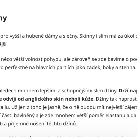
ny
ro vyšší a hubené dámy a slečny. Skinny i slim má za úkol 
jší.
něco větší volnost pohybu, ale zároveň se zde bavíme o pod
perfektně na hlavních partiích jako zadek, boky a stehna. E
hledech mnohem lepšími a schopnějšími slim džíny.
Drží na
e odvíjí od anglického skin neboli kůže
. Džíny tak napros
lu. Už jen z toho je jasně, že o ně budou mít největší zájem 
nší části bavlněný a je zde mnohem větší poměr elastanu a dal
b a příjemné nošení těchto džínů.