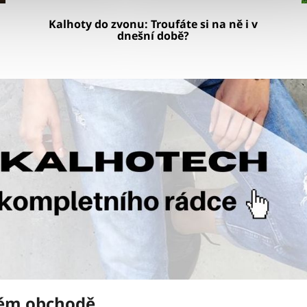
Kalhoty do zvonu: Troufáte si na ně i v
dnešní době?
ném obchodě