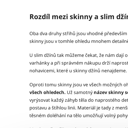
Rozdíl mezi skinny a slim dží
Oba dva druhy střihů jsou vhodné především p
skinny jsou v tomhle ohledu mnohem detailně
U slim džínů tak můžeme čekat, že nám dají o 
varhánky a při správném nákupu drží naprosto 
nohavicemi, které u skinny džínů nenajdeme.
Oproti tomu skinny jsou ve všech možných o
všech ohledech.
Už samotný
název skinny s
vyrýsovat každý záhyb těla do naprostého detai
postavu a štíhlou linii. Materiál je tady z me
těsném doléhání na tělo umožňují volný pohy