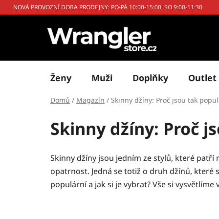
Přejít
Kontakt a prodejna
Hodnocení obchodu
NOVÁ PROVOZNÍ DOBA PRODEJNY: PO-PÁ 10:00-15:00, SO 9:00-11:30
na
obsah
Ženy
Muži
Doplňky
Outlet
Domů
/
Magazín
/
Skinny džíny: Proč jsou tak popul
Skinny džíny: Proč j
Skinny džíny jsou jedním ze stylů, které patř
opatrnost. Jedná se totiž o druh džínů, které 
populární a jak si je vybrat? Vše si vysvětlíme