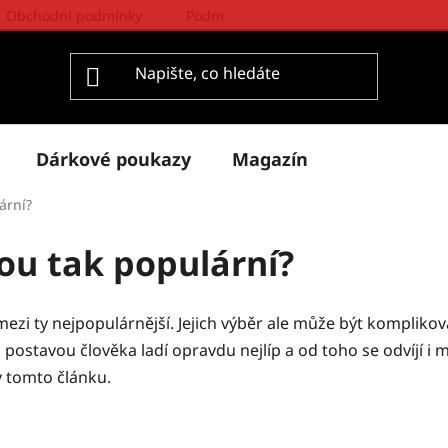
Obchodní podmínky
Podmínky ochrany osobních údajů
Dárkové poukazy
Magazín
ární?
sou tak populární?
í mezi ty nejpopulárnější. Jejich výběr ale může být komplik
s postavou člověka ladí opravdu nejlíp a od toho se odvíjí i 
 v tomto článku.