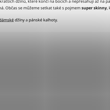
atších džínů, které končí na bocích a nepřesahují až na pas
emá. Občas se můžeme setkat také s pojmem
super skinny
,
dámské
džíny
a
pánské kalhoty.