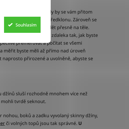
 a hluboký dřep.
Neměly by se vám přitom
né platí i při hlubokém předklonu. Zároveň se
Souhlasím
ti, že musí opravdu sedět přesně na těle.
 a nebudou působit ani zdaleka tak, jak byste
pečlivě přeměřovat a počítat se všemi
a měřit byste měli až přímo nad úroveň
t naprosto přirozené a uvolněně, abyste se
tylu džínů sluší rozhodně mnohem více než
e mohli tvrdě seknout.
r nohou, boků a zadku vyvolaný skinny džíny,
ler
či volných topů jsou tak správné.
U