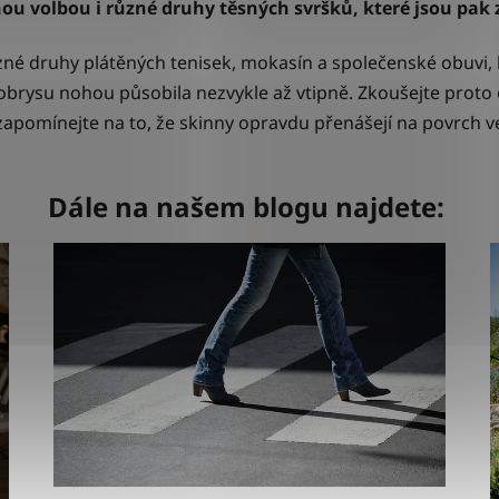
u volbou i různé druhy těsných svršků, které jsou pak 
né druhy plátěných tenisek, mokasín a společenské obuvi, k
obrysu nohou působila nezvykle až vtipně. Zkoušejte proto 
pomínejte na to, že skinny opravdu přenášejí na povrch ve
Dále na našem blogu najdete: