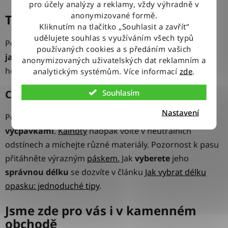
pro účely analýzy a reklamy, vždy výhradně v
anonymizované formě.
Typ postavy obdélník
Kliknutím na tlačítko „Souhlasit a zavřít“
udělujete souhlas s využíváním všech typů
Postava typu obdélník má r
amena ve stejné úrovni
používaných cookies a s předáním vašich
jako boky
. Vaším úkolem je přitáhnout pozornost k
anonymizovaných uživatelských dat reklamním a
horní polovině těla. Tím opticky obě části oddělíte.
analytickým systémům. Více informací
zde
.
Souhlasím
Co si obléknout
Nastavení
Pořiďte si výraznou
košili
nebo
bundu
s
ramenními
vycpávkami
.
Kalhoty
naopak volte v neutrálních
odstínech a míchejte různé materiály. Pozornost k pasu
přitáhněte výrazným
páskem
.
Jak
vyberete
jeho
správnou délku
se dozvíte v článku
Jak vybrat délku
opasku: jednoduché tipy
.
Jsme zde pro vás i v kamenném
obchodě