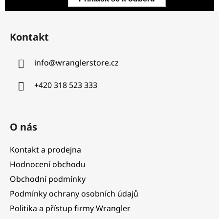
Z
á
Kontakt
p
a
info
@
wranglerstore.cz
t
í
+420 318 523 333
O nás
Kontakt a prodejna
Hodnocení obchodu
Obchodní podmínky
Podmínky ochrany osobních údajů
Politika a přístup firmy Wrangler