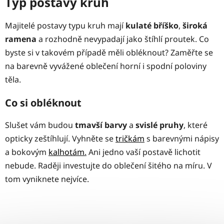
Typ postavy kruh
Majitelé postavy typu kruh mají
kulaté
bříško
,
široká
ramena
a rozhodně nevypadají jako štíhlí proutek. Co
byste si v takovém případě měli obléknout? Zaměřte se
na barevně vyvážené oblečení horní i spodní poloviny
těla.
Co si obléknout
Slušet vám budou
tmavší barvy
a
svislé pruhy
, které
opticky zeštíhlují. Vyhněte se
tričkám
s barevnými nápisy
a bokovým
kalhotám
.
Ani jedno vaší postavě lichotit
nebude. Raději investujte do oblečení šitého na míru. V
tom vyniknete nejvíce.