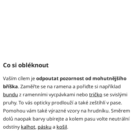
Co si obléknout
Vaším cílem je
odpoutat pozornost od mohutnějšího
bříška
. Zaměřte se na ramena a pořiďte si například
bundu
z ramenními vycpávkami nebo
tričko
se svislými
pruhy. To vás opticky prodlouží a také zeštíhlí v pase.
Pomohou vám také výrazné vzory na hrudníku. Směrem
dolů naopak barvy ubírejte a kolem pasu volte neutrální
odstíny
kalhot
,
pásku
a
košil
.