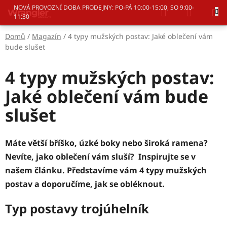
Přejít
Hledat
NÁKUP
NOVÁ PROVOZNÍ DOBA PRODEJNY: PO-PÁ 10:00-15:00, SO 9:00-
na
11:30
KOŠÍK
obsah
Domů
/
Magazín
/
4 typy mužských postav: Jaké oblečení vám
bude slušet
4 typy mužských postav:
Jaké oblečení vám bude
slušet
Máte větší bříško, úzké boky nebo široká ramena?
Nevíte, jako oblečení vám sluší? Inspirujte se v
našem článku. Představíme vám 4 typy mužských
postav a doporučíme, jak se obléknout.
Typ postavy trojúhelník