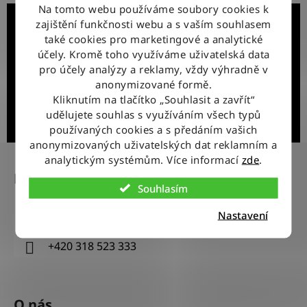
Na tomto webu používáme soubory cookies k
Získejte slevu 100 Kč na první objednávku!
zajištění funkčnosti webu a s vaším souhlasem
také cookies pro marketingové a analytické
Přibližně 1x měsíčně vás informujeme o novinkách nebo
účely. Kromě toho využíváme uživatelská data
zajímavých akcích. Přihlášením souhlasíte se zasíláním
obchodních sdělení a se zpracováním osobních údajů.
pro účely analýzy a reklamy, vždy výhradně v
Kdykoliv se můžete odhlásit.
anonymizované formě.
Kliknutím na tlačítko „Souhlasit a zavřít“
udělujete souhlas s využíváním všech typů
Přihlásit se k odběru
používaných cookies a s předáním vašich
anonymizovaných uživatelských dat reklamním a
Z
analytickým systémům. Více informací
zde
.
á
Kontakt
p
Souhlasím
a
info
@
wranglerstore.cz
Nastavení
t
í
+420 318 523 333
O nás