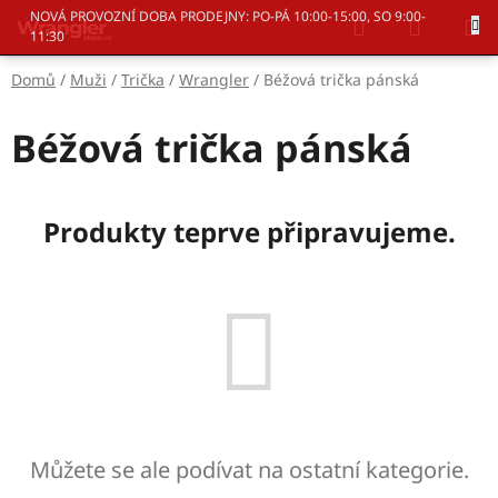
Přejít
Hledat
NÁKUP
NOVÁ PROVOZNÍ DOBA PRODEJNY: PO-PÁ 10:00-15:00, SO 9:00-
na
11:30
KOŠÍK
obsah
Domů
/
Muži
/
Trička
/
Wrangler
/
Béžová trička pánská
Béžová trička pánská
Produkty teprve připravujeme.
Můžete se ale podívat na ostatní kategorie.