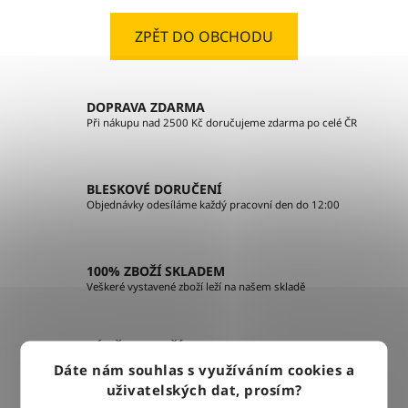
ZPĚT DO OBCHODU
DOPRAVA ZDARMA
Při nákupu nad 2500 Kč doručujeme zdarma po celé ČR
BLESKOVÉ DORUČENÍ
Objednávky odesíláme každý pracovní den do 12:00
100% ZBOŽÍ SKLADEM
Veškeré vystavené zboží leží na našem skladě
VÝMĚNA ZBOŽÍ ZDARMA
Nevyhovující zboží zdarma vyměníme do 14 dnů od jeho
Dáte nám souhlas s využíváním cookies a
doručení
uživatelských dat, prosím?