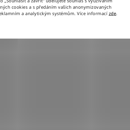
ko „Souhlasit a zavřít“ udělujete souhlas s využíváním
aných cookies a s předáním vašich anonymizovaných
3XL
0
reklamním a analytickým systémům. Více informací
zde
.
VYMAZAT FILTRY