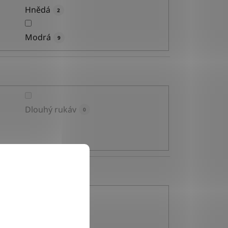
Hnědá
2
Modrá
9
Dlouhý rukáv
0