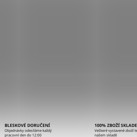
O
v
l
á
BLESKOVÉ DORUČENÍ
100% ZBOŽÍ SKLAD
d
Objednávky odesíláme každý
Veškeré vystavené zboží le
pracovní den do 12:00
našem skladě