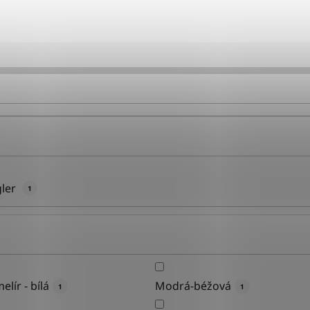
ler
1
elír - bílá
Modrá-béžová
1
1