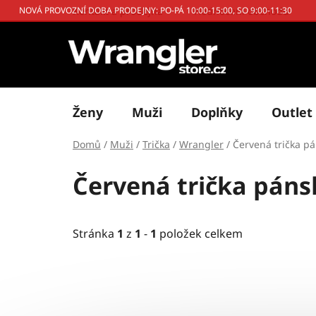
Přejít
Kontakt a prodejna
Hodnocení obchodu
NOVÁ PROVOZNÍ DOBA PRODEJNY: PO-PÁ 10:00-15:00, SO 9:00-11:30
na
obsah
Ženy
Muži
Doplňky
Outlet
Domů
/
Muži
/
Trička
/
Wrangler
/
Červená trička p
Červená trička páns
Stránka
1
z
1
-
1
položek celkem