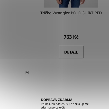
k
t
Tričko Wrangler POLO SHIRT RED
ů
763 Kč
DETAIL
M
DOPRAVA ZDARMA
Při nákupu nad 2500 Kč doručujeme
zdarma po celé ČR