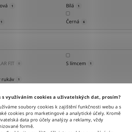
ová
Bílá
1
1
Černá
1
6
AR FIT
S límcem
0
1
 rukáv
1
 s využíváním cookies a uživatelských dat, prosím?
íváme soubory cookies k zajištění funkčnosti webu a s
ké cookies pro marketingové a analytické účely. Kromě
vatelská data pro účely analýzy a reklamy, vždy
M
L
1
0
izované formě.