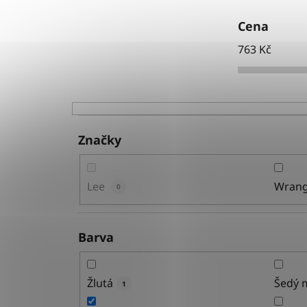
Cena
763
Kč
Značky
Lee
Wrang
0
Barva
Žlutá
Šedý m
1