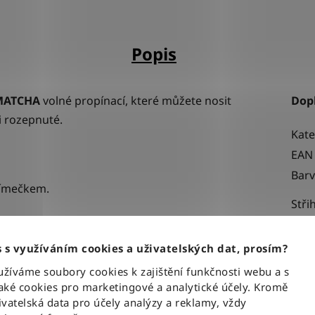
Popis
 MATCHA
volné propínací, které můžete nosit
Dop
i rozepnuté.
Kate
EAN
Bar
límečkem.
Stři
ého střihu
v midi délce (zadní díl delší).
Urče
 s využíváním cookies a uživatelských dat, prosím?
Mate
, jedna náprsní kapsa s logem značky Lee.
íváme soubory cookies k zajištění funkčnosti webu a s
ké cookies pro marketingové a analytické účely. Kromě
vatelská data pro účely analýzy a reklamy, vždy