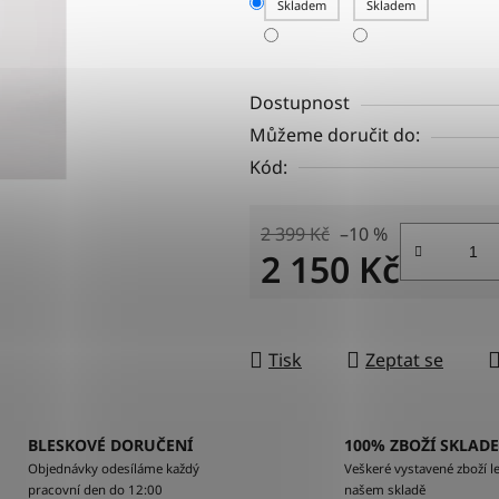
Skladem
Skladem
Dostupnost
Můžeme doručit do:
Kód:
2 399 Kč
–10 %
2 150 Kč
Měrná cena:
Tisk
Zeptat se
BLESKOVÉ DORUČENÍ
100% ZBOŽÍ SKLAD
Objednávky odesíláme každý
Veškeré vystavené zboží le
pracovní den do 12:00
našem skladě