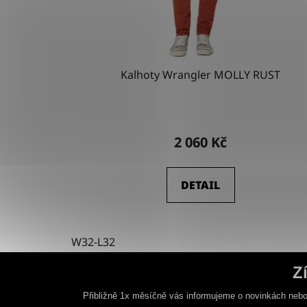
Kalhoty Wrangler MOLLY RUST
2 060 Kč
DETAIL
W32-L32
Z
Přibližně 1x měsíčně vás informujeme o novinkách nebo