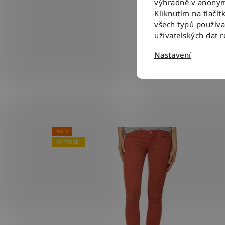
výhradně v anonym
Kliknutím na tlačít
všech typů použív
uživatelských dat 
Nastavení
AKCE
VÝPRODEJ