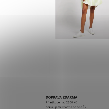
DOPRAVA ZDARMA
Při nákupu nad 2500 Kč
doručujeme zdarma po celé ČR