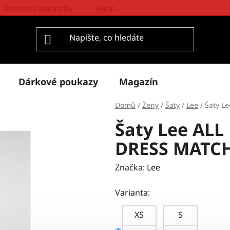
Obchodní podmínky
Podmínky ochrany osobních údajů
Dárkové poukazy
Magazín
Domů
/
Ženy
/
Šaty
/
Lee
/
Šaty L
Šaty Lee ALL
DRESS MATC
Značka:
Lee
Varianta:
XS
S