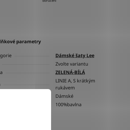
doručení
lňkové parametry
gorie
Dámské šaty Lee
Zvolte variantu
va
ZELENÁ-BÍLÁ
LINIE A, S krátkým
h
rukávem
ní
Dámské
riál
100%bavlna