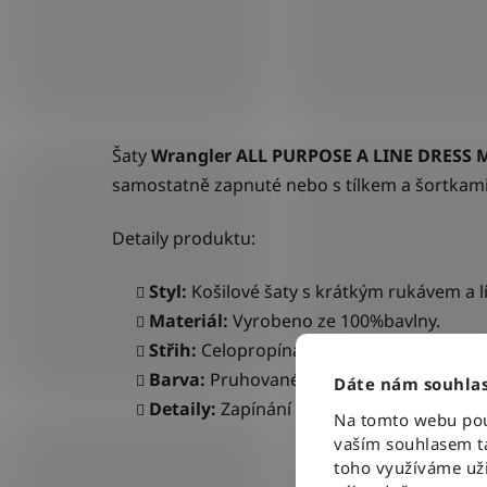
Šaty
Wrangler ALL PURPOSE A LINE DRESS
samostatně zapnuté nebo s tílkem a šortkam
Detaily produktu:
Styl:
Košilové šaty s krátkým
rukávem a 
Materiál:
Vyrobeno ze 100%bavlny.
Střih:
Celopropínací šaty Áčkového voln
Barva:
Pruhované - bílozelené.
Dáte nám souhlas
Detaily:
Zapínání na knoflík v barvě šatů
Na tomto webu použ
vaším souhlasem ta
toho využíváme uži