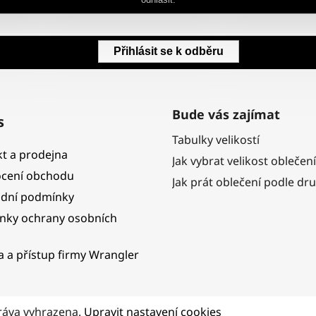
odhlásit.
Přihlásit se k odběru
Bude vás zajímat
s
Tabulky velikostí
t a prodejna
Jak vybrat velikost oblečení
cení obchodu
Jak prát oblečení podle dr
dní podmínky
nky ochrany osobních
ka a přístup firmy Wrangler
ráva vyhrazena.
Upravit nastavení cookies