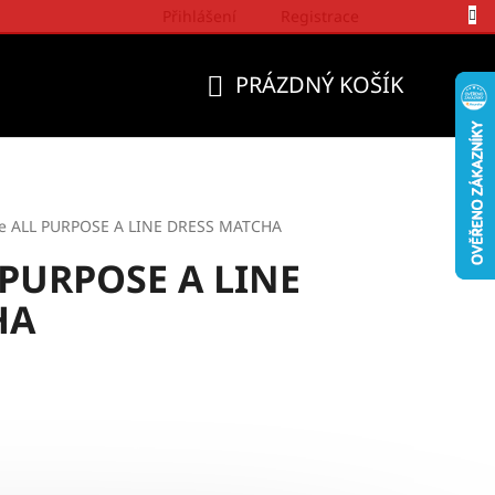
Přihlášení
Registrace
Politika a přístup firmy Wrangler
PRÁZDNÝ KOŠÍK
NÁKUPNÍ
KOŠÍK
ee ALL PURPOSE A LINE DRESS MATCHA
 PURPOSE A LINE
HA