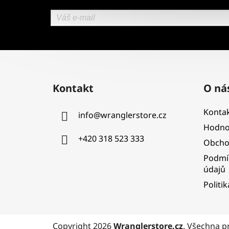
Z
á
Kontakt
O ná
p
a
Kontak
info
@
wranglerstore.cz
t
Hodno
í
+420 318 523 333
Obcho
Podmí
údajů
Politi
Copyright 2026
Wranglerstore.cz
. Všechna p