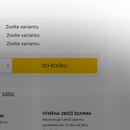
Zvolte variantu
Zvolte variantu
Zvolte variantu
DO KOŠÍKU
Sdílet
VÝMĚNA ZBOŽÍ ZDARMA
EM
Nevyhovující zboží zdarma
ží na
vyměníme do 14 dnů od jeho