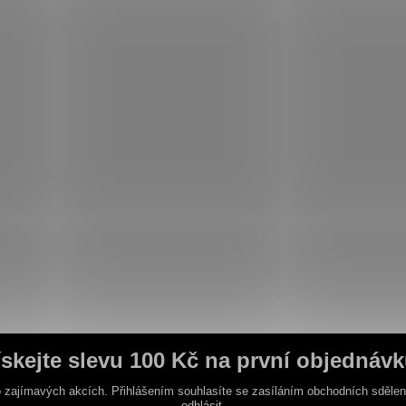
ískejte slevu 100 Kč na první objednávk
 zajímavých akcích. Přihlášením souhlasíte se zasíláním obchodních sděle