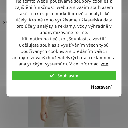
Na tomto webu používáme soubory cookies k
zajištění funkčnosti webu a s vaším souhlasem
také cookies pro marketingové a analytické
účely. Kromě toho využíváme uživatelská data
XS
pro účely analýzy a reklamy, vždy výhradně v
anonymizované formě.
Kliknutím na tlačítko „Souhlasit a zavřít“
udělujete souhlas s využíváním všech typů
používaných cookies a s předáním vašich
anonymizovaných uživatelských dat reklamním a
analytickým systémům. Více informací
zde
.
Souhlasím
Nastavení