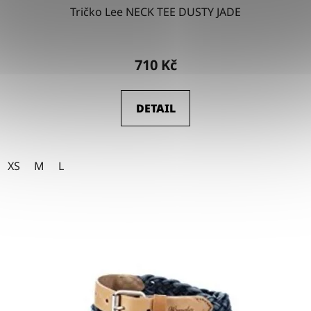
Tričko Lee NECK TEE DUSTY JADE
710 Kč
DETAIL
XS
M
L