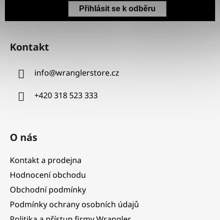
Přihlásit se k odběru
Z
á
Kontakt
p
a
info
@
wranglerstore.cz
t
í
+420 318 523 333
O nás
Kontakt a prodejna
Hodnocení obchodu
Obchodní podmínky
Podmínky ochrany osobních údajů
Politika a přístup firmy Wrangler