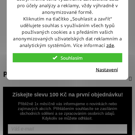
pro účely analýzy a reklamy, vždy výhradně v
anonymizované formě.
100% ZBOŽÍ SKLADEM
Kliknutím na tlačítko „Souhlasit a zavřít“
Veškeré vystavené zboží leží na našem skladě
udělujete souhlas s využíváním všech typů
používaných cookies a s předáním vašich
VÝMĚNA ZBOŽÍ ZDARMA
anonymizovaných uživatelských dat reklamním a
Nevyhovující zboží zdarma vyměníme do 14 dnů od jeho
analytickým systémům. Více informací
zde
.
doručení
Souhlasím
Nastavení
Popis
Získejte slevu 100 Kč na první objednávku!
Přibližně 1x měsíčně vás informujeme o novinkách nebo
zajímavých akcích. Přihlášením souhlasíte se zasíláním
obchodních sdělení a se zpracováním osobních údajů.
Kdykoliv se můžete odhlásit.