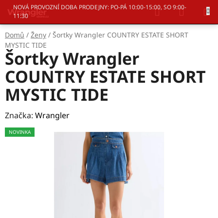
Přejít
Hledat
NÁKUP
NOVÁ PROVOZNÍ DOBA PRODEJNY: PO-PÁ 10:00-15:00, SO 9:00-
na
11:30
KOŠÍK
obsah
Domů
/
Ženy
/
Šortky Wrangler COUNTRY ESTATE SHORT
MYSTIC TIDE
Šortky Wrangler
COUNTRY ESTATE SHORT
MYSTIC TIDE
Značka:
Wrangler
NOVINKA