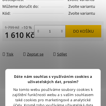
Můžeme doručit do:
Zvolte variantu
Kód:
Zvolte variantu
1 799 Kč
–10 %
DO KOŠÍKU
1 610 Kč
Měrná cena:
Tisk
Zeptat se
Sdílet
DOPRAVA ZDARMA
Dáte nám souhlas s využíváním cookies a
Při nákupu nad 2500 Kč doručujeme zdarma po celé ČR
uživatelských dat, prosím?
Na tomto webu používáme soubory cookies k
zajištění funkčnosti webu a s vaším souhlasem
BLESKOVÉ DORUČENÍ
také cookies pro marketingové a analytické
Objednávky odesíláme každý pracovní den do 12:00
účely. Kromě toho využíváme uživatelská data