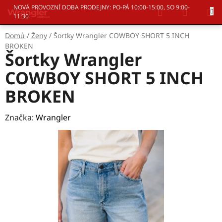
Přejít
Hledat
NÁKUP
NOVÁ PROVOZNÍ DOBA PRODEJNY: PO-PÁ 10:00-15:00, SO 9:00-
na
11:30
KOŠÍK
obsah
Domů
/
Ženy
/
Šortky Wrangler COWBOY SHORT 5 INCH
BROKEN
Šortky Wrangler
COWBOY SHORT 5 INCH
BROKEN
Značka:
Wrangler