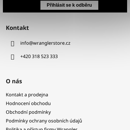
Přihlásit se k odběru
Z
á
Kontakt
p
a
info
@
wranglerstore.cz
t
í
+420 318 523 333
O nás
Kontakt a prodejna
Hodnocení obchodu
Obchodní podmínky
Podmínky ochrany osobních údajů
Politika a přístup firmy Wrangler