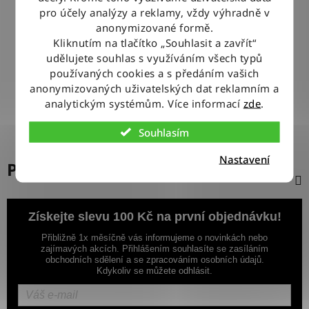
pro účely analýzy a reklamy, vždy výhradně v
anonymizované formě.
100% ZBOŽÍ SKLADEM
Kliknutím na tlačítko „Souhlasit a zavřít“
Veškeré vystavené zboží leží na našem skladě
udělujete souhlas s využíváním všech typů
používaných cookies a s předáním vašich
VÝMĚNA ZBOŽÍ ZDARMA
anonymizovaných uživatelských dat reklamním a
Nevyhovující zboží zdarma vyměníme do 14 dnů od jeho
analytickým systémům. Více informací
zde
.
doručení
Souhlasím
Nastavení
Popis
Získejte slevu 100 Kč na první objednávku!
Přibližně 1x měsíčně vás informujeme o novinkách nebo
zajímavých akcích. Přihlášením souhlasíte se zasíláním
obchodních sdělení a se zpracováním osobních údajů.
Kdykoliv se můžete odhlásit.