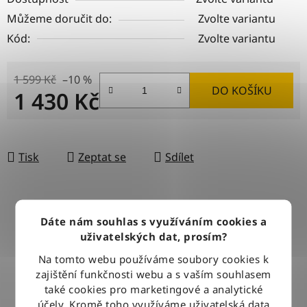
Můžeme doručit do:
Zvolte variantu
Kód:
Zvolte variantu
1 599 Kč
–10 %
DO KOŠÍKU
1 430 Kč
Měrná cena:
Tisk
Zeptat se
Sdílet
DOPRAVA ZDARMA
Dáte nám souhlas s využíváním cookies a
Při nákupu nad 2500 Kč doručujeme zdarma po celé ČR
uživatelských dat, prosím?
Na tomto webu používáme soubory cookies k
zajištění funkčnosti webu a s vaším souhlasem
BLESKOVÉ DORUČENÍ
také cookies pro marketingové a analytické
Objednávky odesíláme každý pracovní den do 12:00
účely. Kromě toho využíváme uživatelská data