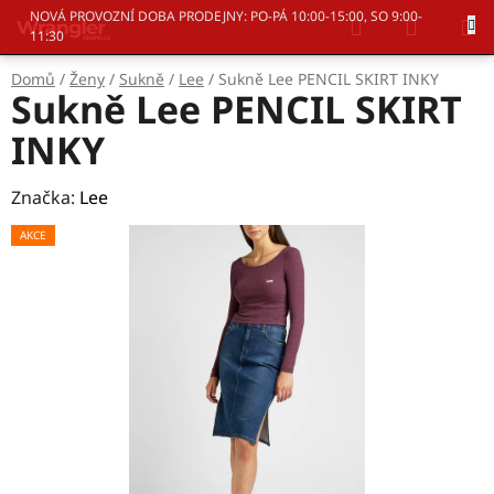
Přejít
Hledat
NÁKUP
NOVÁ PROVOZNÍ DOBA PRODEJNY: PO-PÁ 10:00-15:00, SO 9:00-
na
11:30
KOŠÍK
obsah
Domů
/
Ženy
/
Sukně
/
Lee
/
Sukně Lee PENCIL SKIRT INKY
Sukně Lee PENCIL SKIRT
INKY
Značka:
Lee
AKCE