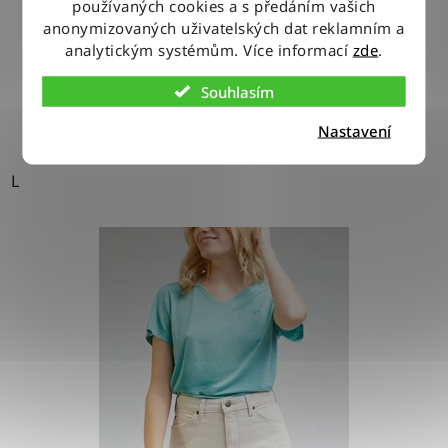
používaných cookies a s předáním vašich
anonymizovaných uživatelských dat reklamním a
1 490 Kč
analytickým systémům. Více informací
zde
.
Souhlasím
DETAIL
Nastavení
L