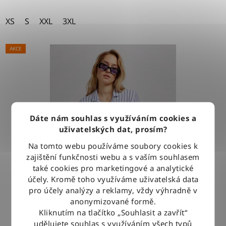
XS
S
XXL
3XL
AKCE
Dáte nám souhlas s využíváním cookies a
uživatelských dat, prosím?
Na tomto webu používáme soubory cookies k
zajištění funkčnosti webu a s vaším souhlasem
také cookies pro marketingové a analytické
účely. Kromě toho využíváme uživatelská data
pro účely analýzy a reklamy, vždy výhradně v
anonymizované formě.
Kliknutím na tlačítko „Souhlasit a zavřít“
Košile Lee CAMP SHIRT SURF BLUE
udělujete souhlas s využíváním všech typů