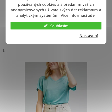
používaných cookies a s předáním vašich
anonymizovaných uživatelských dat reklamním a
1 490 Kč
analytickým systémům. Více informací
zde
.
Souhlasím
DETAIL
Nastavení
L