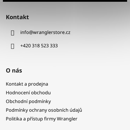
Z
á
Kontakt
p
a
info
@
wranglerstore.cz
t
í
+420 318 523 333
O nás
Kontakt a prodejna
Hodnocení obchodu
Obchodní podmínky
Podmínky ochrany osobních údajů
Politika a přístup firmy Wrangler