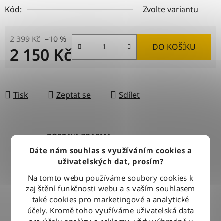
Kód:
Zvolte variantu
2 399 Kč
–10 %
DO KOŠÍKU
2 150 Kč
Měrná cena:
Tisk
Zeptat se
Sdílet
DOPRAVA ZDARMA
Při nákupu nad 2500 Kč doručujeme zdarma po celé ČR
Dáte nám souhlas s využíváním cookies a
uživatelských dat, prosím?
Na tomto webu používáme soubory cookies k
BLESKOVÉ DORUČENÍ
zajištění funkčnosti webu a s vaším souhlasem
Objednávky odesíláme každý pracovní den do 12:00
také cookies pro marketingové a analytické
účely. Kromě toho využíváme uživatelská data
pro účely analýzy a reklamy, vždy výhradně v