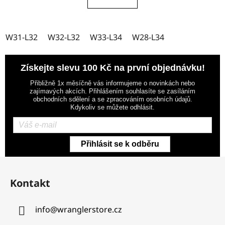
W31-L32
W32-L32
W33-L34
W28-L34
Získejte slevu 100 Kč na první objednávku!
Přibližně 1x měsíčně vás informujeme o novinkách nebo
zajímavých akcích. Přihlášením souhlasíte se zasíláním
obchodních sdělení a se zpracováním osobních údajů.
Kdykoliv se můžete odhlásit.
Přihlásit se k odběru
Z
á
Kontakt
p
a
info
@
wranglerstore.cz
t