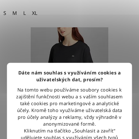
S
M
L
XL
Dáte nám souhlas s využíváním cookies a
uživatelských dat, prosím?
Na tomto webu používáme soubory cookies k
zajištění funkčnosti webu a s vaším souhlasem
také cookies pro marketingové a analytické
účely. Kromě toho využíváme uživatelská data
pro účely analýzy a reklamy, vždy výhradně v
anonymizované formě.
Kliknutím na tlačítko „Souhlasit a zavřít“
Tričko Lee CREW TEE BLACK
udělujete souhlas s využíváním všech typů