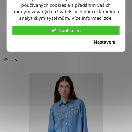
používaných cookies a s předáním vašich
anonymizovaných uživatelských dat reklamním a
710 Kč
analytickým systémům. Více informací
zde
.
Souhlasím
DETAIL
Nastavení
XS
S