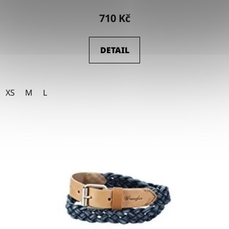
710 Kč
DETAIL
XS
M
L