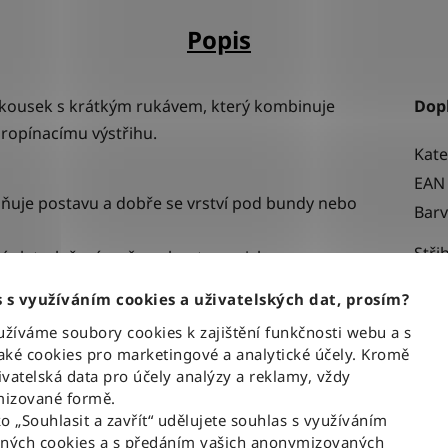
Popis
 kousek s krátkým rukávem, který kombinuje
Dop
propínacímu výstřihu.
Kate
EAN
ýrazňuje postavu a dobře se vrství pod bundy nebo
Bar
Stři
úplet, složení směs polyesteru, viskozy a
Urče
 s využíváním cookies a uživatelských dat, prosím?
emné logo Lee - malá výšivka.
íváme soubory cookies k zajištění funkčnosti webu a s
Mate
 a neokoukaný odstín.
ké cookies pro marketingové a analytické účely. Kromě
vatelská data pro účely analýzy a reklamy, vždy
ůj „přírodní“ vzhled a je ideální k tmavě modrým
izované formě.
ko „Souhlasit a zavřít“ udělujete souhlas s využíváním
aných cookies a s předáním vašich anonymizovaných