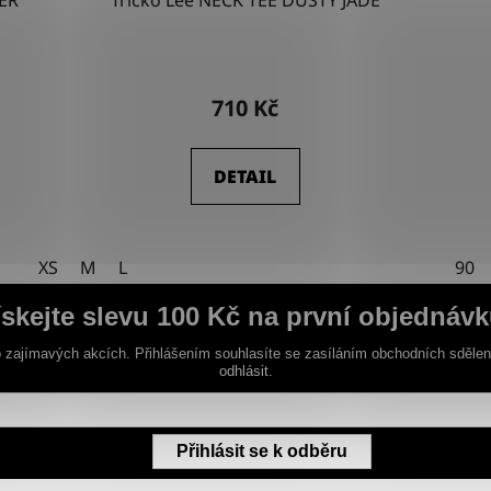
ER
Tričko Lee NECK TEE DUSTY JADE
710 Kč
DETAIL
XS
M
L
90
ískejte slevu 100 Kč na první objednávk
 zajímavých akcích. Přihlášením souhlasíte se zasíláním obchodních sděle
odhlásit.
Přihlásit se k odběru