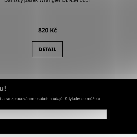
Dámský pásek Wrangler DENIM BELT
820 Kč
DETAIL
u!
ní a se zpracováním osobních údajů. Kdykoliv se můžete