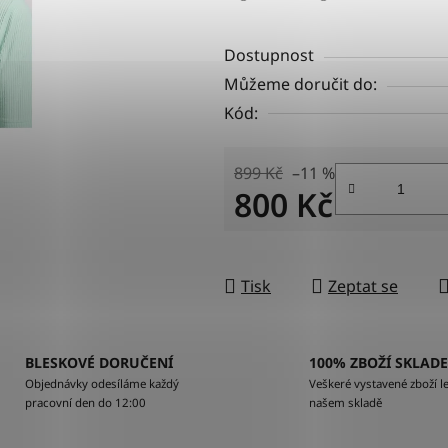
Dostupnost
Můžeme doručit do:
Kód:
899 Kč
–11 %
800 Kč
Měrná cena:
Tisk
Zeptat se
BLESKOVÉ DORUČENÍ
100% ZBOŽÍ SKLAD
Objednávky odesíláme každý
Veškeré vystavené zboží le
pracovní den do 12:00
našem skladě