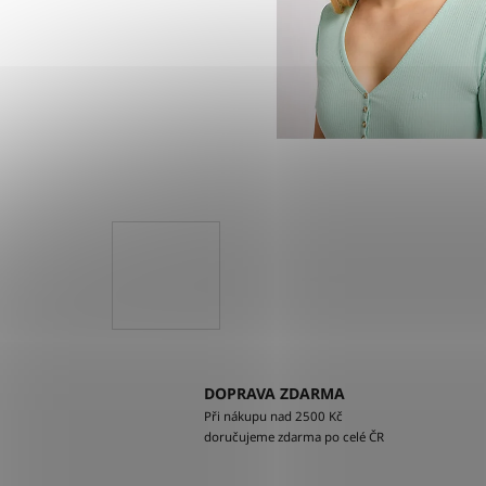
DOPRAVA ZDARMA
Při nákupu nad 2500 Kč
doručujeme zdarma po celé ČR