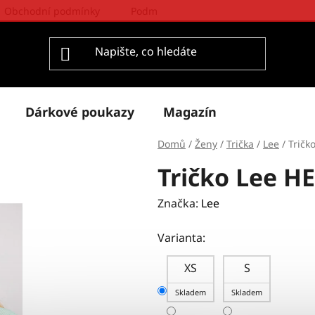
Obchodní podmínky
Podmínky ochrany osobních údajů
Dárkové poukazy
Magazín
Domů
/
Ženy
/
Trička
/
Lee
/
Trič
Tričko Lee 
Značka:
Lee
Varianta:
XS
S
Skladem
Skladem