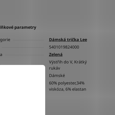
lňkové parametry
gorie
Dámská trička Lee
5401019824000
va
Zelená
Výstřih do V, Krátký
h
rukáv
ní
Dámské
60% polyester,34%
riál
viskóza, 6% elastan