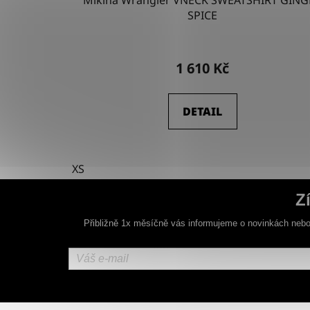
Mikina Wrangler VNECK SWEATSHIRT GING
SPICE
1 610 Kč
DETAIL
XS
Z
Přibližně 1x měsíčně vás informujeme o novinkách nebo