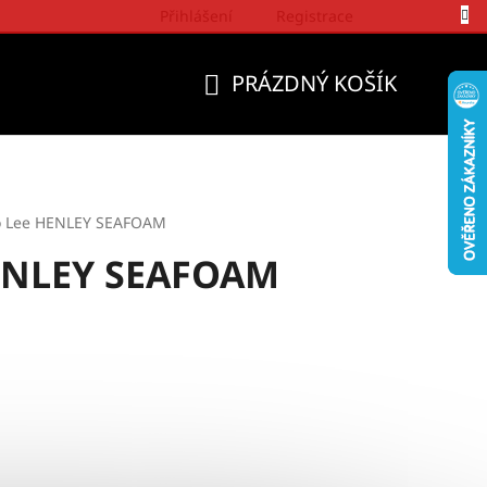
Přihlášení
Registrace
Politika a přístup firmy Wrangler
PRÁZDNÝ KOŠÍK
NÁKUPNÍ
KOŠÍK
ko Lee HENLEY SEAFOAM
HENLEY SEAFOAM