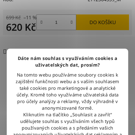
699 Kč
–11 %
DO KOŠÍKU
620 Kč
Měrná cena:
Tisk
Zeptat se
Sdílet
Dáte nám souhlas s využíváním cookies a
uživatelských dat, prosím?
Na tomto webu používáme soubory cookies k
DOPRAVA ZDARMA
zajištění funkčnosti webu a s vaším souhlasem
Při nákupu nad 2500 Kč doručujeme zdarma po celé ČR
také cookies pro marketingové a analytické
účely. Kromě toho využíváme uživatelská data
pro účely analýzy a reklamy, vždy výhradně v
BLESKOVÉ DORUČENÍ
anonymizované formě.
Objednávky odesíláme každý pracovní den do 12:00
Kliknutím na tlačítko „Souhlasit a zavřít“
udělujete souhlas s využíváním všech typů
používaných cookies a s předáním vašich
100% ZBOŽÍ SKLADEM
anonymizovaných uživatelských dat reklamním a