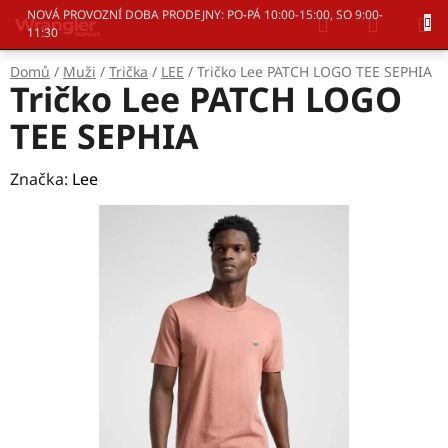
Přejít
Hledat
NÁKUP
NOVÁ PROVOZNÍ DOBA PRODEJNY: PO-PÁ 10:00-15:00, SO 9:00-
na
11:30
KOŠÍK
obsah
Domů
/
Muži
/
Trička
/
LEE
/
Tričko Lee PATCH LOGO TEE SEPHIA
Tričko Lee PATCH LOGO
TEE SEPHIA
Značka:
Lee