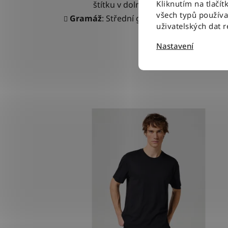
Kliknutím na tlačít
štítku v dolním švu
.
všech typů použív
Gramáž
: Střední gramáž materiálu.
uživatelských dat 
Nastavení