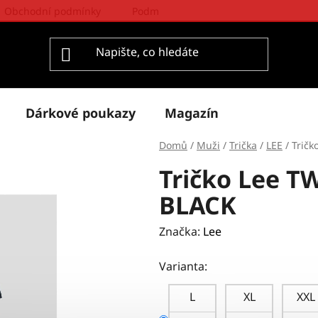
Obchodní podmínky
Podmínky ochrany osobních údajů
Dárkové poukazy
Magazín
Domů
/
Muži
/
Trička
/
LEE
/
Trič
Tričko Lee 
BLACK
Značka:
Lee
Varianta:
L
XL
XXL