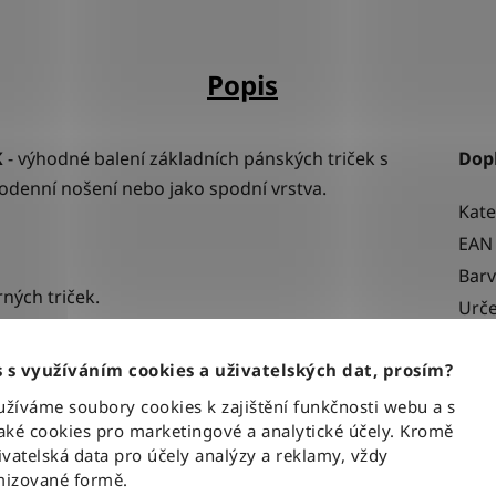
Popis
K
- výhodné balení základních pánských triček s
Dop
odenní nošení nebo jako spodní vrstva.
Kate
EAN
Bar
rných
triček.
Urče
yšná a vhodná pro citlivou pokožku.
Mate
 s využíváním cookies a uživatelských dat, prosím?
íváme soubory cookies k zajištění funkčnosti webu a s
ké cookies pro marketingové a analytické účely. Kromě
vatelská data pro účely analýzy a reklamy, vždy
ditelného loga na hrudi, logo pouze na malém
izované formě.