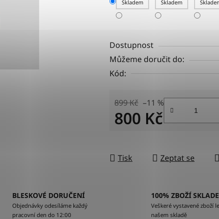
Skladem
Skladem
Sklade
Dostupnost
Můžeme doručit do:
Kód:
899 Kč
–11 %
800 Kč
Měrná cena:
Tisk
Zeptat se
BLESKOVÉ DORUČENÍ
100% ZBOŽÍ SKLAD
Objednávky odesíláme každý
Veškeré vystavené zboží le
pracovní den do 12:00
našem skladě