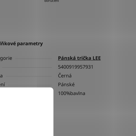
doručení
lňkové parametry
gorie
Pánská trička LEE
5400919957931
va
Černá
ní
Pánské
riál
100%bavlna