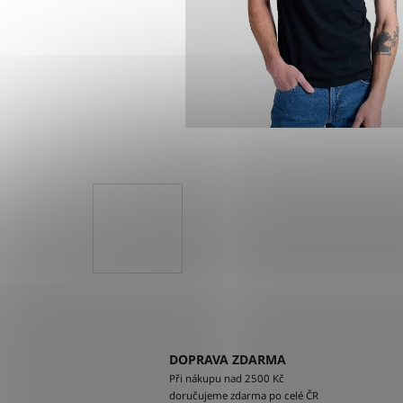
DOPRAVA ZDARMA
Při nákupu nad 2500 Kč
doručujeme zdarma po celé ČR