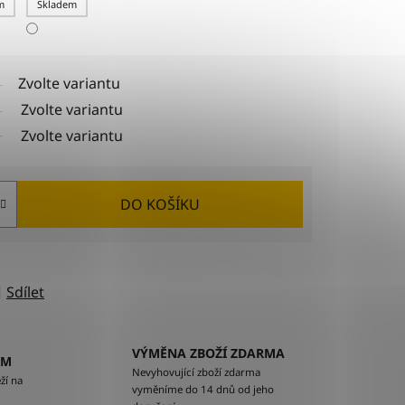
m
Skladem
Zvolte variantu
Zvolte variantu
Zvolte variantu
DO KOŠÍKU
Sdílet
VÝMĚNA ZBOŽÍ ZDARMA
EM
Nevyhovující zboží zdarma
ží na
vyměníme do 14 dnů od jeho