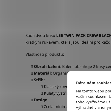
Sada dvou kusů
LEE TWIN PACK CREW BLAC
krátkým rukávem, která jsou ideální pro každ
Vlastnosti produktu:
Obsah balení
: Balení obsahuje 2 kusy
če
Materiál
: Organická bavlna,
měkká, prod
Střih:
Dáte nám souhlas
Klasický rovný střih Regular Fit.
Na tomto webu použ
Kulatý výstřih a krátké rukávy.
vaším souhlasem ta
Design
:
toho využíváme uži
Zcela minimalistický a čistý, bez vi
výhradně v anonym