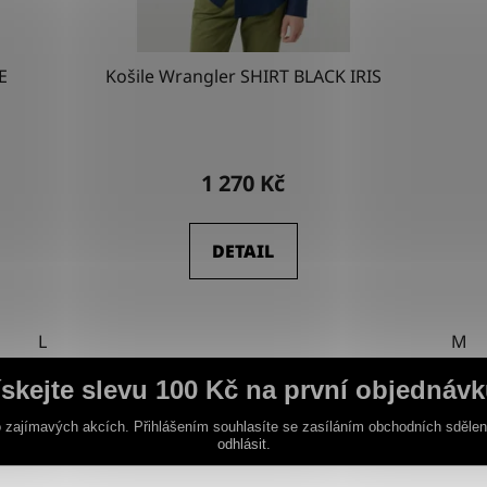
E
Košile Wrangler SHIRT BLACK IRIS
1 270 Kč
DETAIL
L
M
ískejte slevu 100 Kč na první objednávk
 zajímavých akcích. Přihlášením souhlasíte se zasíláním obchodních sděle
odhlásit.