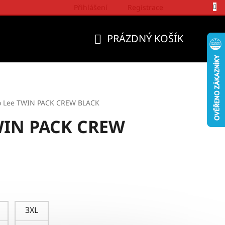
Přihlášení
Registrace
Politika a přístup firmy Wrangler
PRÁZDNÝ KOŠÍK
NÁKUPNÍ
KOŠÍK
ko Lee TWIN PACK CREW BLACK
TWIN PACK CREW
3XL