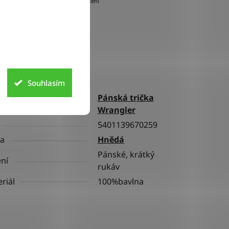
doručení
lňkové parametry
Souhlasím
Pánská trička
gorie
Wrangler
5401139670259
va
Hnědá
Pánské, krátký
ní
rukáv
riál
100%bavlna