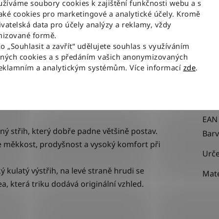
íváme soubory cookies k zajištění funkčnosti webu a s
ké cookies pro marketingové a analytické účely. Kromě
vatelská data pro účely analýzy a reklamy, vždy
Popis
izované formě.
ko „Souhlasit a zavřít“ udělujete souhlas s využíváním
aných cookies a s předáním vašich anonymizovaných
reklamním a analytickým systémům. Více informací
zde
.
 WREN
- stylové bavlněné triko, které se vyznačuje
Dop
ové kořeny značky.
Kate
EAN
vný střih, který dobře padne většině postav.
Bar
uje měkkost, prodyšnost a vysoký komfort při
Urče
ý kulatý výstřih, na levé straně hrudi se
Mate
, která triku dodává originální vzhled.