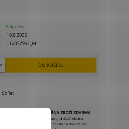
Skladem
10.8.2026
112377991_M
DO KOŠÍKU
Sdílet
VÝMĚNA ZBOŽÍ ZDARMA
EM
Nevyhovující zboží zdarma
ží na
vyměníme do 14 dnů od jeho