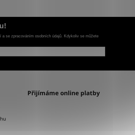
u!
ní a se zpracováním osobních údajů. Kdykoliv se můžete
Přijímáme online platby
uhu