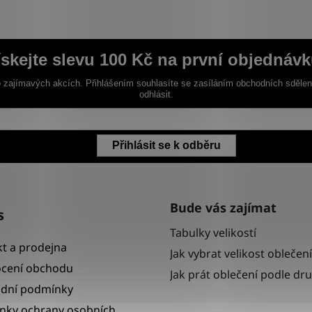
ískejte slevu 100 Kč na první objednávk
 zajímavých akcích. Přihlášením souhlasíte se zasíláním obchodních sděle
odhlásit.
Přihlásit se k odběru
Bude vás zajímat
s
Tabulky velikostí
t a prodejna
Jak vybrat velikost oblečení
cení obchodu
Jak prát oblečení podle dr
dní podmínky
nky ochrany osobních