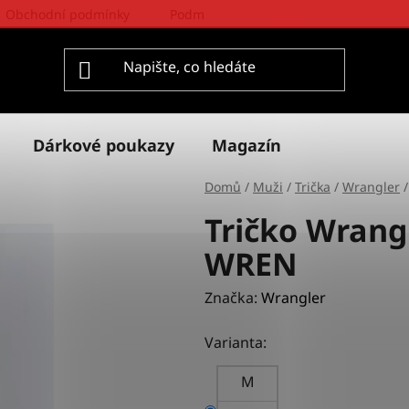
Obchodní podmínky
Podmínky ochrany osobních údajů
Dárkové poukazy
Magazín
Domů
/
Muži
/
Trička
/
Wrangler
/
Tričko Wran
WREN
Značka:
Wrangler
Varianta:
M