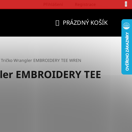
Přihlášení
Registrace
Politika a přístup firmy Wrangler
PRÁZDNÝ KOŠÍK
NÁKUPNÍ
KOŠÍK
Tričko Wrangler EMBROIDERY TEE WREN
gler EMBROIDERY TEE