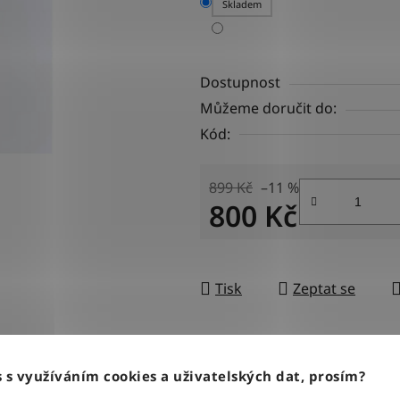
Skladem
Dostupnost
Můžeme doručit do:
Kód:
899 Kč
–11 %
800 Kč
Měrná cena:
Tisk
Zeptat se
BLESKOVÉ DORUČENÍ
100% ZBOŽÍ SKLAD
 s využíváním cookies a uživatelských dat, prosím?
Objednávky odesíláme každý
Veškeré vystavené zboží le
pracovní den do 12:00
našem skladě