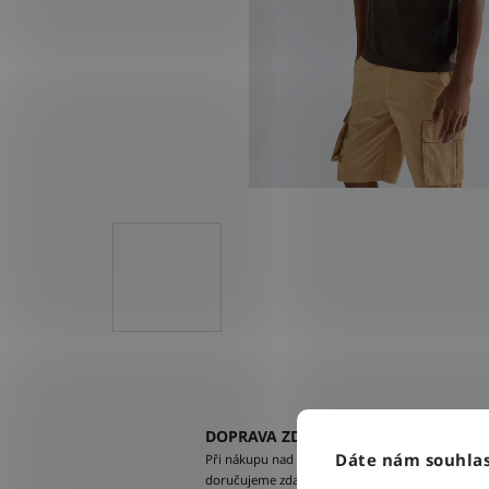
DOPRAVA ZDARMA
Dáte nám souhlas
Při nákupu nad 2500 Kč
doručujeme zdarma po celé ČR