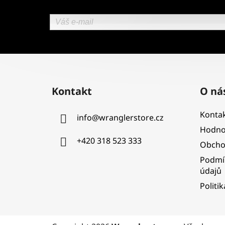
Z
á
Kontakt
O ná
p
a
Kontak
info
@
wranglerstore.cz
t
Hodno
í
+420 318 523 333
Obcho
Podmí
údajů
Politi