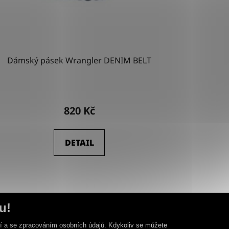
Dámský pásek Wrangler DENIM BELT
820 Kč
DETAIL
u!
ní a se zpracováním osobních údajů. Kdykoliv se můžete