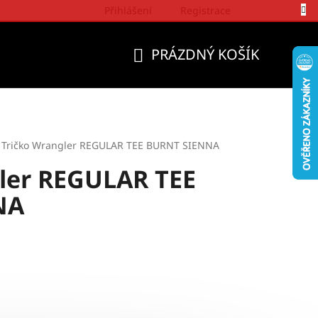
Přihlášení
Registrace
Politika a přístup firmy Wrangler
PRÁZDNÝ KOŠÍK
NÁKUPNÍ
KOŠÍK
Tričko Wrangler REGULAR TEE BURNT SIENNA
ler REGULAR TEE
NA