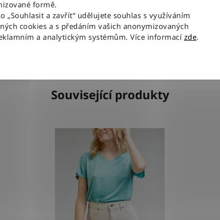
izované formě.
ko „Souhlasit a zavřít“ udělujete souhlas s využíváním
m s vysokým pasem nebo pod rozepnutou
aných cookies a s předáním vašich anonymizovaných
reklamním a analytickým systémům. Více informací
zde
.
Související produkty