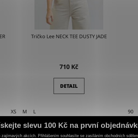
ER
Tričko Lee NECK TEE DUSTY JADE
710 Kč
DETAIL
XS
M
L
90
ískejte slevu 100 Kč na první objednávk
 zajímavých akcích. Přihlášením souhlasíte se zasíláním obchodních sděle