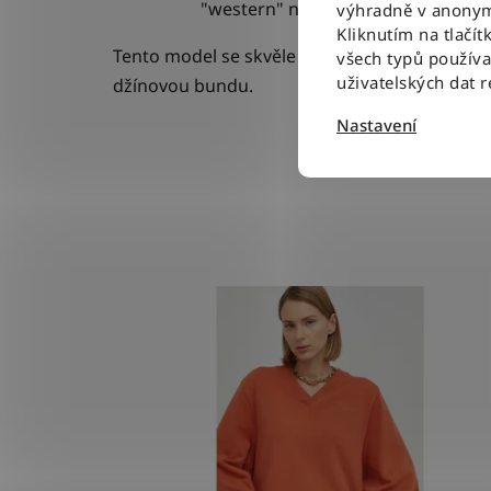
"western" nádech.
výhradně v anonym
Kliknutím na tlačít
Tento model se skvěle hodí k modrým džíná
všech typů použív
uživatelských dat 
džínovou bundu.
Nastavení