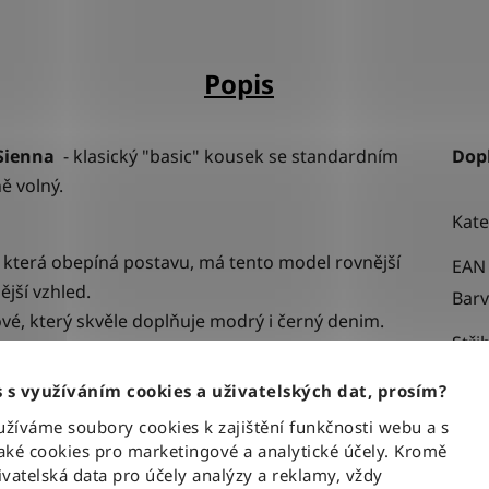
Popis
Sienna
-
klasický "basic" kousek se standardním
Dop
ně volný.
Kate
, která obepíná postavu, má tento model rovnější
EAN
ější vzhled.
Bar
vé, který skvěle doplňuje modrý i černý denim.
Stři
prodyšná, měkká a ideální pro citlivou pokožku.
Urče
 s využíváním cookies a uživatelských dat, prosím?
Mate
íváme soubory cookies k zajištění funkčnosti webu a s
ké cookies pro marketingové a analytické účely. Kromě
 černé barvě, které dodává tričku ikonický
vatelská data pro účely analýzy a reklamy, vždy