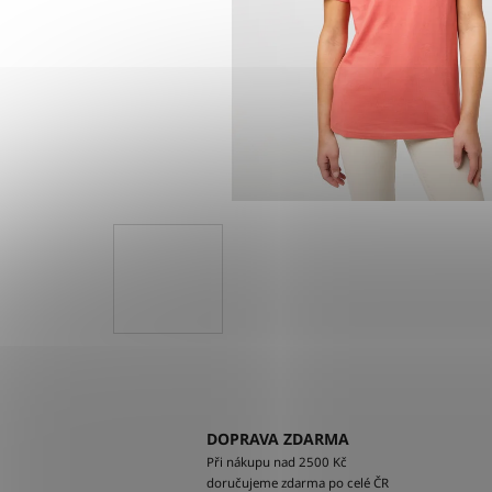
DOPRAVA ZDARMA
Při nákupu nad 2500 Kč
doručujeme zdarma po celé ČR