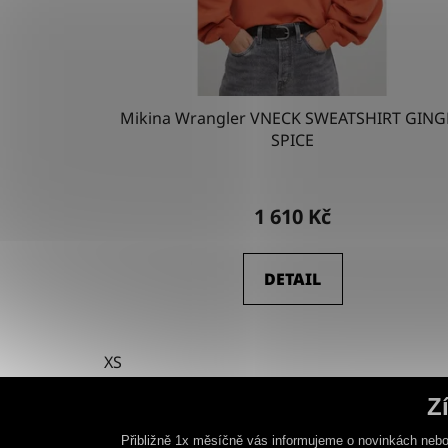
Mikina Wrangler VNECK SWEATSHIRT GING
SPICE
1 610 Kč
DETAIL
XS
Z
Přibližně 1x měsíčně vás informujeme o novinkách nebo