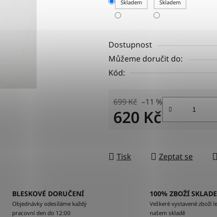
Skladem
Skladem
Dostupnost
Můžeme doručit do:
Kód:
699 Kč
–11 %
620 Kč
Měrná cena:
Tisk
Zeptat se
BLESKOVÉ DORUČENÍ
100% ZBOŽÍ SKLAD
Objednávky odesíláme každý
Veškeré vystavené zboží le
pracovní den do 12:00
našem skladě