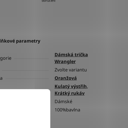
doručení
lňkové parametry
Dámská trička
gorie
Wrangler
Zvolte variantu
va
Oranžová
Kulatý výstřih
,
h
Krátký rukáv
ní
Dámské
riál
100%bavlna