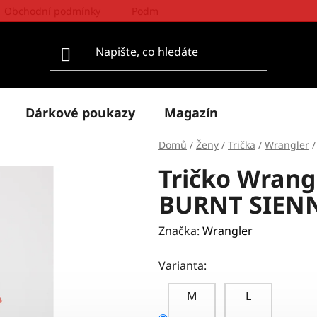
Obchodní podmínky
Podmínky ochrany osobních údajů
Dárkové poukazy
Magazín
Domů
/
Ženy
/
Trička
/
Wrangler
/
Tričko Wrang
BURNT SIEN
Značka:
Wrangler
Varianta:
M
L