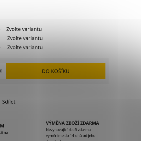
Zvolte variantu
Zvolte variantu
Zvolte variantu
DO KOŠÍKU
Sdílet
VÝMĚNA ZBOŽÍ ZDARMA
EM
Nevyhovující zboží zdarma
ží na
vyměníme do 14 dnů od jeho