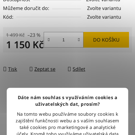
Můžeme doručit do:
Zvolte variantu
Kód:
Zvolte variantu
1 499 Kč
–23 %
DO KOŠÍKU
1 150 Kč
Měrná cena:
Tisk
Zeptat se
Sdílet
DOPRAVA ZDARMA
Dáte nám souhlas s využíváním cookies a
Při nákupu nad 2500 Kč doručujeme zdarma po celé ČR
uživatelských dat, prosím?
Na tomto webu používáme soubory cookies k
zajištění funkčnosti webu a s vaším souhlasem
BLESKOVÉ DORUČENÍ
také cookies pro marketingové a analytické
Objednávky odesíláme každý pracovní den do 12:00
účely. Kromě toho využíváme uživatelská data