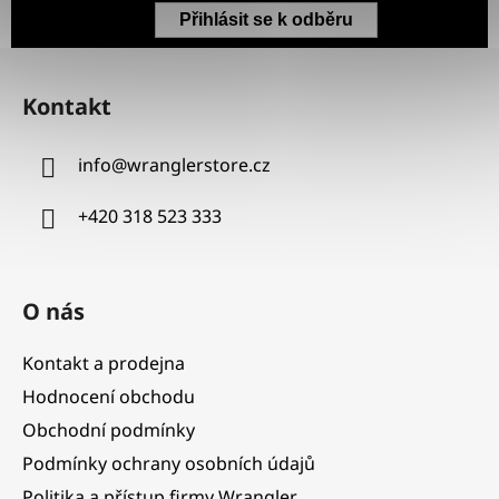
Přihlásit se k odběru
Z
á
Kontakt
p
a
info
@
wranglerstore.cz
t
í
+420 318 523 333
O nás
Kontakt a prodejna
Hodnocení obchodu
Obchodní podmínky
Podmínky ochrany osobních údajů
Politika a přístup firmy Wrangler