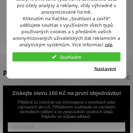
pro účely analýzy a reklamy, vždy výhradně v
anonymizované formě.
100% ZBOŽÍ SKLADEM
Kliknutím na tlačítko „Souhlasit a zavřít“
Veškeré vystavené zboží leží na našem skladě
udělujete souhlas s využíváním všech typů
používaných cookies a s předáním vašich
VÝMĚNA ZBOŽÍ ZDARMA
anonymizovaných uživatelských dat reklamním a
Nevyhovující zboží zdarma vyměníme do 14 dnů od jeho
analytickým systémům. Více informací
zde
.
doručení
Souhlasím
Nastavení
Popis
Získejte slevu 100 Kč na první objednávku!
Přibližně 1x měsíčně vás informujeme o novinkách nebo
zajímavých akcích. Přihlášením souhlasíte se zasíláním
obchodních sdělení a se zpracováním osobních údajů.
Kdykoliv se můžete odhlásit.