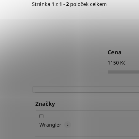
Stránka
1
z
1
-
2
položek celkem
Cena
1150
Kč
Značky
Wrangler
2