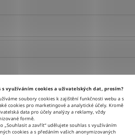
VYMAZAT FILTRY
 s využíváním cookies a uživatelských dat, prosím?
íváme soubory cookies k zajištění funkčnosti webu a s
ké cookies pro marketingové a analytické účely. Kromě
vatelská data pro účely analýzy a reklamy, vždy
izované formě.
NOVINKA
ko „Souhlasit a zavřít“ udělujete souhlas s využíváním
aných cookies a s předáním vašich anonymizovaných