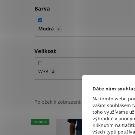
Barva
Modrá
2
Velikost
W38
2
Dáte nám souhlas
Na tomto webu použ
Položek k zobrazení:
2
vaším souhlasem ta
toho využíváme uži
V
výhradně v anonym
NOVINKA
Kliknutím na tlačít
ý
všech typů použív