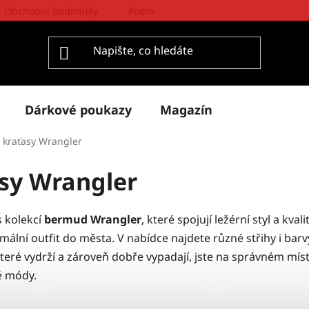
Obchodní podmínky
Podmínky ochrany osobních údajů
Dárkové poukazy
Magazín
 kraťasy Wrangler
sy Wrangler
s kolekcí
bermud Wrangler
, které spojují ležérní styl a kval
rmální outfit do města. V nabídce najdete různé střihy i bar
které vydrží a zároveň dobře vypadají, jste na správném míst
ké módy.