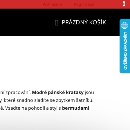
Přihlášení
Registrace
Politika a přístup firmy Wrangler
PRÁZDNÝ KOŠÍK
NÁKUPNÍ
KOŠÍK
itní zpracování.
Modré p
ánské kraťasy
jsou
vy, které snadno sladíte se zbytkem šatníku.
ě. Vsaďte na pohodlí a styl s
bermudami
Ř