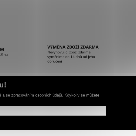
VÝMĚNA ZBOŽÍ ZDARMA
EM
Nevyhovující zboží zdarma
ží na
vyměníme do 14 dnů od jeho
doručení
u!
ní a se zpracováním osobních údajů. Kdykoliv se můžete