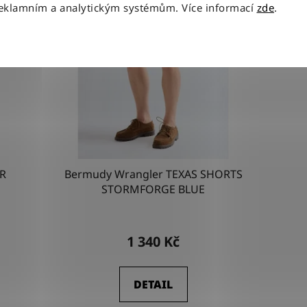
reklamním a analytickým systémům. Více informací
zde
.
OR
Bermudy Wrangler TEXAS SHORTS
STORMFORGE BLUE
1 340 Kč
DETAIL