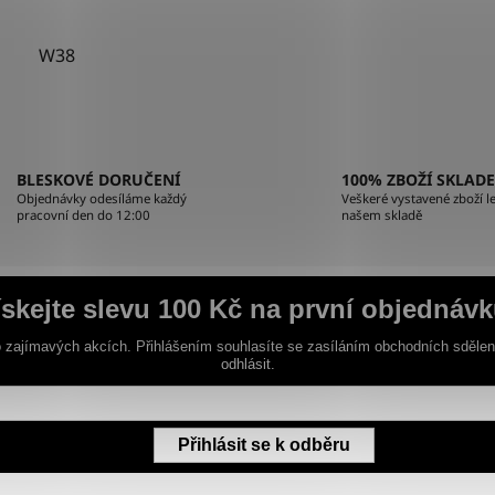
W38
O
v
l
á
BLESKOVÉ DORUČENÍ
100% ZBOŽÍ SKLAD
d
Objednávky odesíláme každý
Veškeré vystavené zboží le
pracovní den do 12:00
našem skladě
a
c
í
p
ískejte slevu 100 Kč na první objednávk
r
v
 zajímavých akcích. Přihlášením souhlasíte se zasíláním obchodních sděle
odhlásit.
k
y
v
ý
Přihlásit se k odběru
p
i