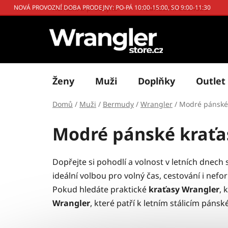
Přejít
Kontakt a prodejna
Hodnocení obchodu
NOVÁ PROVOZNÍ DOBA PRODEJNY: PO-PÁ 10:00-15:00, SO 9:00-11:30
na
obsah
Ženy
Muži
Doplňky
Outlet
Domů
/
Muži
/
Bermudy
/
Wrangler
/
Modré pánské
Modré pánské kraťa
Dopřejte si pohodlí a volnost v letních dnech 
ideální volbou pro volný čas, cestování i nefo
Pokud hledáte praktické
kraťasy Wrangler
, 
Wrangler
, které patří k letním stálicím páns