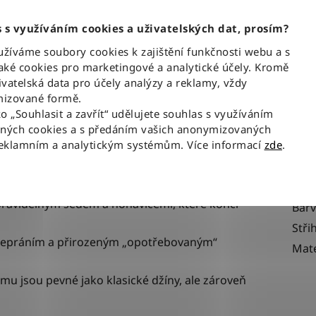
pracovní den do 12:00
našem skladě
 s využíváním cookies a uživatelských dat, prosím?
íváme soubory cookies k zajištění funkčnosti webu a s
Popis
ké cookies pro marketingové a analytické účely. Kromě
vatelská data pro účely analýzy a reklamy, vždy
izované formě.
ko „Souhlasit a zavřít“ udělujete souhlas s využíváním
 Blue
- džínová klasika vycházející z legendárního
Dop
aných cookies a s předáním vašich anonymizovaných
reklamním a analytickým systémům. Více informací
zde
.
Kate
EAN
s pravidelným sedem a nohavicemi, které končí
Bar
Stři
sepráním a přirozeným „opotřebovaným“
Mate
omu jsou pevné jako klasické džíny, ale zároveň