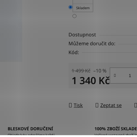
Skladem
Dostupnost
Můžeme doručit do:
Kód:
1 499 Kč
–10 %
1 340 Kč
Měrná cena:
Tisk
Zeptat se
BLESKOVÉ DORUČENÍ
100% ZBOŽÍ SKLAD
Objednávky odesíláme každý
Veškeré vystavené zboží le