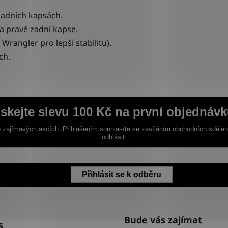
zadních kapsách.
a pravé zadní kapse.
Wrangler pro lepší stabilitu).
ch.
ískejte slevu 100 Kč na první objednávk
 zajímavých akcích. Přihlášením souhlasíte se zasíláním obchodních sděle
odhlásit.
Přihlásit se k odběru
Bude vás zajímat
s