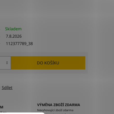
Skladem
7.8.2026
112377789_38
DO KOŠÍKU
Sdílet
VÝMĚNA ZBOŽÍ ZDARMA
EM
Nevyhovující zboží zdarma
ží na