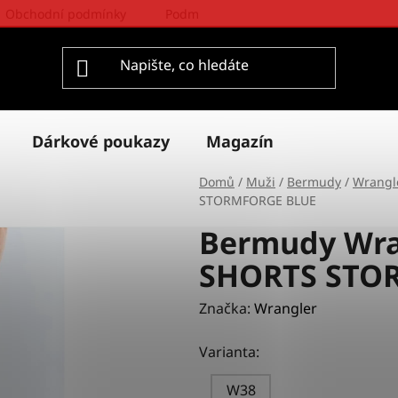
Obchodní podmínky
Podmínky ochrany osobních údajů
Dárkové poukazy
Magazín
Domů
/
Muži
/
Bermudy
/
Wrangl
STORMFORGE BLUE
Bermudy Wra
SHORTS STO
Značka:
Wrangler
Varianta:
W38