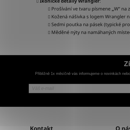
Ikonické detaily Wrangler
:
Prošívání ve tvaru písmene
„
W“
na 
Kožená nášivka s logem Wrangler n
Sedmi poutka na pásek (typické pro 
Měděné nýty na namáhaných míste
Z
Přibližně 1x měsíčně vás informujeme o novinkách nebo
Z
á
Kontakt
O ná