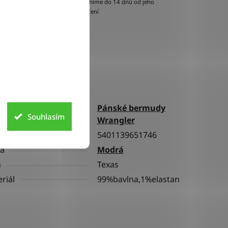
vyměníme do 14 dnů od jeho
doručení
lňkové parametry
Pánské bermudy
gorie
Souhlasím
Wrangler
5401139651746
va
Modrá
h
Texas
riál
99%bavlna,1%elastan