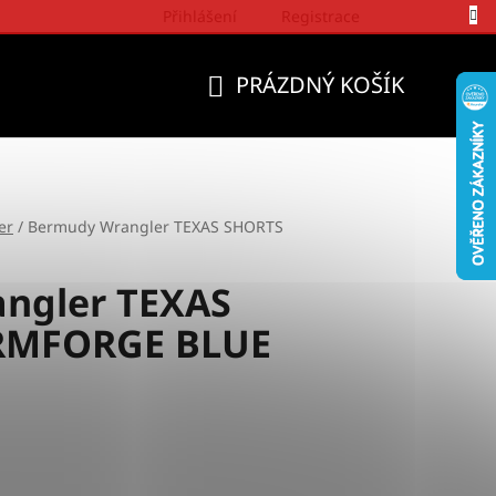
Přihlášení
Registrace
Politika a přístup firmy Wrangler
PRÁZDNÝ KOŠÍK
NÁKUPNÍ
KOŠÍK
er
/
Bermudy Wrangler TEXAS SHORTS
ngler TEXAS
RMFORGE BLUE