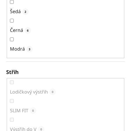
Šedá
2
Černá
6
Modrá
3
Střih
Lodičkový výstřih
0
SLIM FIT
0
Výstřih do V
0