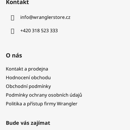
Kontakt
p
a
info
@
wranglerstore.cz
t
í
+420 318 523 333
O nás
Kontakt a prodejna
Hodnocení obchodu
Obchodní podmínky
Podmínky ochrany osobních údajů
Politika a přístup firmy Wrangler
Bude vás zajímat