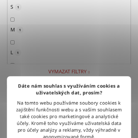
S
1
M
1
L
1
VYMAZAT FILTRY
XL
1
Dáte nám souhlas s využíváním cookies a
Položek k zobrazení:
2
uživatelských dat, prosím?
XXL
0
V
Na tomto webu používáme soubory cookies k
zajištění funkčnosti webu a s vaším souhlasem
ý
také cookies pro marketingové a analytické
p
3XL
0
účely. Kromě toho využíváme uživatelská data
i
pro účely analýzy a reklamy, vždy výhradně v
s
anonymizované formě.