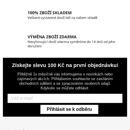
v
k
100% ZBOŽÍ SKLADEM
y
Veškeré vystavené zboží leží na našem skladě
v
ý
p
VÝMĚNA ZBOŽÍ ZDARMA
i
Nevyhovující zboží zdarma vyměníme do 14 dnů od jeho
doručení
s
u
Získejte slevu 100 Kč na první objednávku!
Přibližně 1x měsíčně vás informujeme o novinkách nebo
zajímavých akcích. Přihlášením souhlasíte se zasíláním
obchodních sdělení a se zpracováním osobních údajů.
Kdykoliv se můžete odhlásit.
Přihlásit se k odběru
Z
á