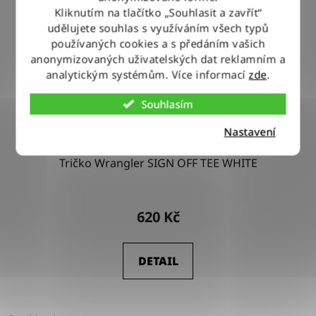
p
Kliknutím na tlačítko „Souhlasit a zavřít“
udělujete souhlas s využíváním všech typů
r
používaných cookies a s předáním vašich
o
anonymizovaných uživatelských dat reklamním a
d
analytickým systémům. Více informací
zde
.
u
k
Souhlasím
t
Nastavení
ů
Tričko Wrangler SIGN OFF TEE WHITE
620 Kč
DETAIL