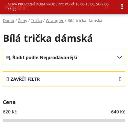
Přejít
Hledat
NÁKUP
NOVÁ PROVOZNÍ DOBA PRODEJNY: PO-PÁ 10:00-15:00, SO 9:00-
na
11:30
KOŠÍK
obsah
Domů
/
Ženy
/
Trička
/
Wrangler
/
Bílá trička dámská
Bílá trička dámská
Ř
Řadit podle:
Nejprodávanější
a
z
e
ZAVŘÍT FILTR
n
í
p
Cena
r
o
620
Kč
640
Kč
d
u