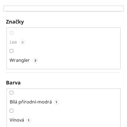
k
t
ů
Značky
Lee
0
Wrangler
2
Barva
Bílá přírodní-modrá
1
Vínová
1