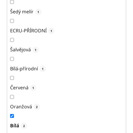
Šedý melír
1
ECRU-PŘÍRODNÍ
1
Šalvějová
1
Bílá-přírodní
1
Červená
1
Oranžová
2
Bílá
2