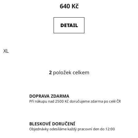
640 Kč
DETAIL
XL
2
položek celkem
O
v
l
á
DOPRAVA ZDARMA
d
Při nákupu nad 2500 Kč doručujeme zdarma po celé ČR
a
c
í
BLESKOVÉ DORUČENÍ
p
Objednávky odesíláme každý pracovní den do 12:00
r