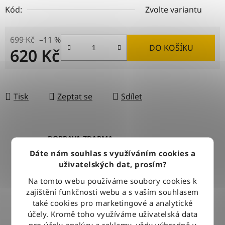
Kód:
Zvolte variantu
699 Kč
–11 %
DO KOŠÍKU
620 Kč
Měrná cena:
Tisk
Zeptat se
Sdílet
DOPRAVA ZDARMA
Při nákupu nad 2500 Kč doručujeme zdarma po celé ČR
Dáte nám souhlas s využíváním cookies a
uživatelských dat, prosím?
Na tomto webu používáme soubory cookies k
BLESKOVÉ DORUČENÍ
zajištění funkčnosti webu a s vaším souhlasem
Objednávky odesíláme každý pracovní den do 12:00
také cookies pro marketingové a analytické
účely. Kromě toho využíváme uživatelská data
pro účely analýzy a reklamy, vždy výhradně v