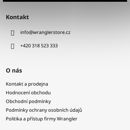
Z
á
Kontakt
p
a
info
@
wranglerstore.cz
t
í
+420 318 523 333
O nás
Kontakt a prodejna
Hodnocení obchodu
Obchodní podmínky
Podmínky ochrany osobních údajů
Politika a přístup firmy Wrangler