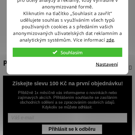
100% ZBOŽÍ SKLADEM
anonymizované formě.
Veškeré vystavené zboží leží na našem skladě
Kliknutím na tlačítko „Souhlasit a zavřít“
udělujete souhlas s využíváním všech typů
používaných cookies a s předáním vašich
VÝMĚNA ZBOŽÍ ZDARMA
anonymizovaných uživatelských dat reklamním a
Nevyhovující zboží zdarma vyměníme do 14 dnů od jeho
doručení
analytickým systémům. Více informací
zde
.
Souhlasím
Popis
Nastavení
Získejte slevu 100 Kč na první objednávku!
Přibližně 1x měsíčně vás informujeme o novinkách nebo
zajímavých akcích. Přihlášením souhlasíte se zasíláním
obchodních sdělení a se zpracováním osobních údajů.
Kdykoliv se můžete odhlásit.
Přihlásit se k odběru