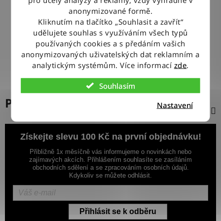
100% ZBOŽÍ SKLADEM
anonymizované formě.
Veškeré vystavené zboží leží na našem skladě
Kliknutím na tlačítko „Souhlasit a zavřít“
udělujete souhlas s využíváním všech typů
používaných cookies a s předáním vašich
VÝMĚNA ZBOŽÍ ZDARMA
anonymizovaných uživatelských dat reklamním a
Nevyhovující zboží zdarma vyměníme do 14 dnů od jeho
doručení
analytickým systémům. Více informací
zde
.
Souhlasím
Popis
Nastavení
Získejte slevu 100 Kč na první objednávku!
Přibližně 1x měsíčně vás informujeme o novinkách nebo
zajímavých akcích. Přihlášením souhlasíte se zasíláním
obchodních sdělení a se zpracováním osobních údajů.
Kdykoliv se můžete odhlásit.
Přihlásit se k odběru