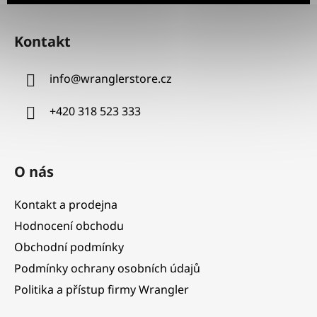
Z
á
Kontakt
p
a
info
@
wranglerstore.cz
t
í
+420 318 523 333
O nás
Kontakt a prodejna
Hodnocení obchodu
Obchodní podmínky
Podmínky ochrany osobních údajů
Politika a přístup firmy Wrangler