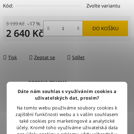
Kód:
Zvolte variantu
3 199 Kč
–17 %
DO KOŠÍKU
2 640 Kč
Měrná cena:
Tisk
Zeptat se
Sdílet
DOPRAVA ZDARMA
Při nákupu nad 2500 Kč doručujeme zdarma po celé ČR
Dáte nám souhlas s využíváním cookies a
uživatelských dat, prosím?
Na tomto webu používáme soubory cookies k
BLESKOVÉ DORUČENÍ
zajištění funkčnosti webu a s vaším souhlasem
Objednávky odesíláme každý pracovní den do 12:00
také cookies pro marketingové a analytické
účely. Kromě toho využíváme uživatelská data
pro účely analýzy a reklamy, vždy výhradně v