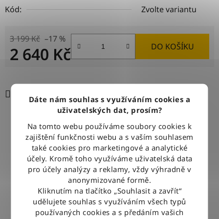
Kód:
Zvolte variantu
3 199 Kč
–17 %
DO KOŠÍKU
2 640 Kč
Měrná cena:
Tisk
Zeptat se
Sdílet
Dáte nám souhlas s využíváním cookies a
uživatelských dat, prosím?
Na tomto webu používáme soubory cookies k
DOPRAVA ZDARMA
zajištění funkčnosti webu a s vaším souhlasem
Při nákupu nad 2500 Kč doručujeme zdarma po celé ČR
také cookies pro marketingové a analytické
účely. Kromě toho využíváme uživatelská data
pro účely analýzy a reklamy, vždy výhradně v
BLESKOVÉ DORUČENÍ
anonymizované formě.
Objednávky odesíláme každý pracovní den do 12:00
Kliknutím na tlačítko „Souhlasit a zavřít“
udělujete souhlas s využíváním všech typů
používaných cookies a s předáním vašich