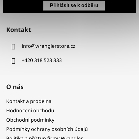
Přihlásit se k odběru
Z
á
Kontakt
p
a
info
@
wranglerstore.cz
t
í
+420 318 523 333
O nás
Kontakt a prodejna
Hodnocení obchodu
Obchodní podmínky
Podmínky ochrany osobních údajů
Politika a přístup firmy Wrangler