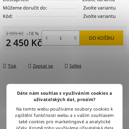
Můžeme doručit do:
Zvolte variantu
Kód:
Zvolte variantu
2 999 Kč
–18 %
DO KOŠÍKU
2 450 Kč
Měrná cena:
Tisk
Zeptat se
Sdílet
DOPRAVA ZDARMA
Dáte nám souhlas s využíváním cookies a
Při nákupu nad 2500 Kč doručujeme zdarma po celé ČR
uživatelských dat, prosím?
Na tomto webu používáme soubory cookies k
zajištění funkčnosti webu a s vaším souhlasem
BLESKOVÉ DORUČENÍ
také cookies pro marketingové a analytické
Objednávky odesíláme každý pracovní den do 12:00
účely. Kromě toho využíváme uživatelská data