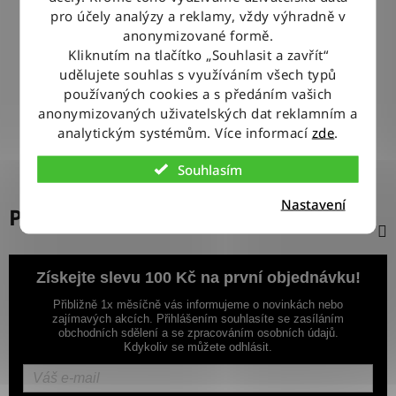
pro účely analýzy a reklamy, vždy výhradně v
anonymizované formě.
100% ZBOŽÍ SKLADEM
Kliknutím na tlačítko „Souhlasit a zavřít“
Veškeré vystavené zboží leží na našem skladě
udělujete souhlas s využíváním všech typů
používaných cookies a s předáním vašich
VÝMĚNA ZBOŽÍ ZDARMA
anonymizovaných uživatelských dat reklamním a
Nevyhovující zboží zdarma vyměníme do 14 dnů od jeho
analytickým systémům. Více informací
zde
.
doručení
Souhlasím
Nastavení
Popis
Získejte slevu 100 Kč na první objednávku!
Přibližně 1x měsíčně vás informujeme o novinkách nebo
zajímavých akcích. Přihlášením souhlasíte se zasíláním
obchodních sdělení a se zpracováním osobních údajů.
Kdykoliv se můžete odhlásit.