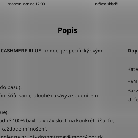
pracovní den do 12:00
našem skladě
Popis
E CASHMERE BLUE
-
model je specifický svým
Dop
Kate
EAN
 do pasu).
Bar
ími šňůrkami, d
louhé rukávy a spodní lem
Urče
ue).
adně 100% bavlnu v závislosti na konkrétní šarži),
o každodenní nošení.
ngler na hrudi - drobný tmavě modrý potisk.