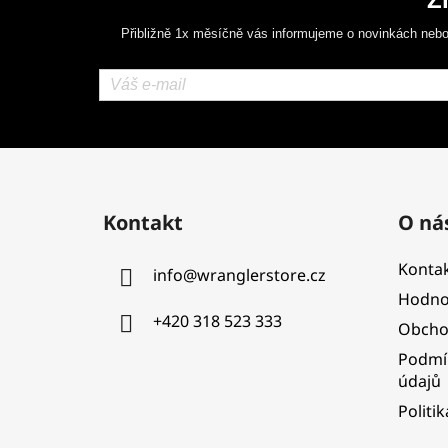
Přibližně 1x měsíčně vás informujeme o novinkách nebo
Z
á
Kontakt
O ná
p
a
Kontak
info
@
wranglerstore.cz
t
Hodno
í
+420 318 523 333
Obcho
Podmí
údajů
Politi