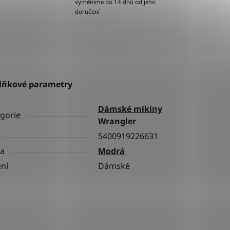
vyměníme do 14 dnů od jeho
doručení
lňkové parametry
Dámské mikiny
gorie
Wrangler
5400919226631
va
Modrá
ní
Dámské