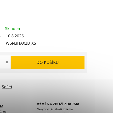
Skladem
10.8.2026
W6N3HAX2B_XS
DO KOŠÍKU
Sdílet
VÝMĚNA ZBOŽÍ ZDARMA
EM
Nevyhovující zboží zdarma
ží na