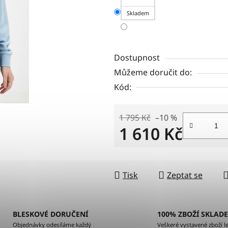
Skladem
Dostupnost
Můžeme doručit do:
Kód:
1 795 Kč
–10 %
1 610 Kč
Měrná cena:
Tisk
Zeptat se
BLESKOVÉ DORUČENÍ
100% ZBOŽÍ SKLAD
Objednávky odesíláme každý
Veškeré vystavené zboží le