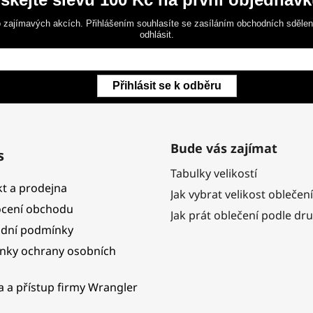
 zajímavých akcích. Přihlášením souhlasíte se zasíláním obchodních sděle
odhlásit.
Přihlásit se k odběru
Bude vás zajímat
s
Tabulky velikostí
t a prodejna
Jak vybrat velikost oblečení
cení obchodu
Jak prát oblečení podle dr
dní podmínky
nky ochrany osobních
ka a přístup firmy Wrangler