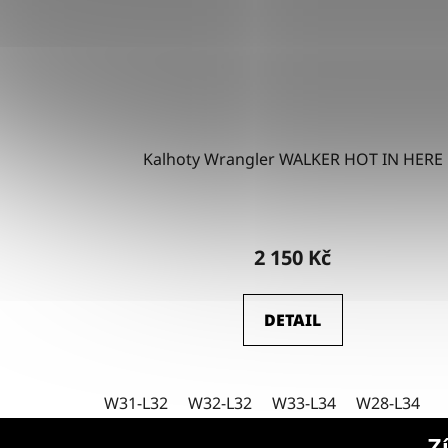
Kalhoty Wrangler WALKER HOT IN HERE
2 150 Kč
DETAIL
W31-L32
W32-L32
W33-L34
W28-L34
Z