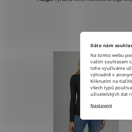
Dáte nám souhlas
Na tomto webu použ
vaším souhlasem ta
toho využíváme uži
výhradně v anonym
Kliknutím na tlačít
všech typů použív
uživatelských dat 
Nastavení