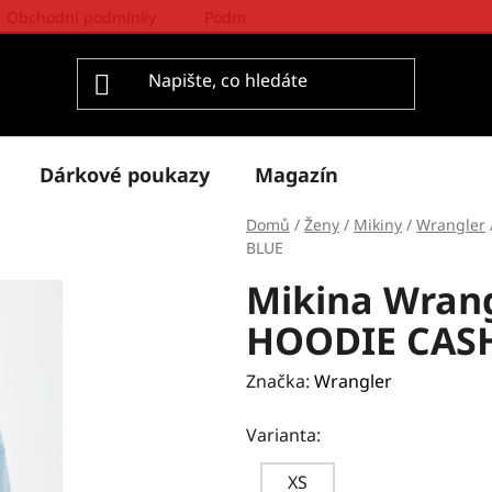
Obchodní podmínky
Podmínky ochrany osobních údajů
Dárkové poukazy
Magazín
Domů
/
Ženy
/
Mikiny
/
Wrangler
BLUE
Mikina Wran
HOODIE CAS
Značka:
Wrangler
Varianta:
XS