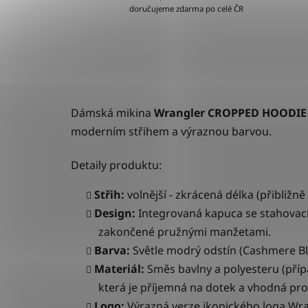
doručujeme zdarma po celé ČR
Dámská mikina
Wrangler CROPPED HOODI
moderním střihem a výraznou barvou.
Detaily produktu:
Střih:
volnější - zkrácená délka (přibližně
Design:
Integrovaná
kapuca
se stahovac
zakončené pružnými manžetami.
Barva:
Světle modrý odstín (Cashmere Bl
Materiál:
S
měs bavlny a polyesteru (příp
která je příjemná na dotek a vhodná pr
Logo:
Výrazná
verze ikonického loga Wra