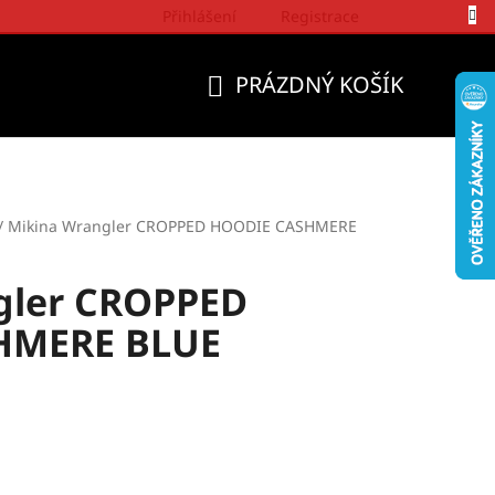
Přihlášení
Registrace
Politika a přístup firmy Wrangler
PRÁZDNÝ KOŠÍK
NÁKUPNÍ
KOŠÍK
/
Mikina Wrangler CROPPED HOODIE CASHMERE
gler CROPPED
HMERE BLUE