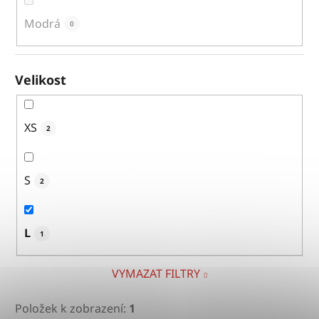
Modrá
0
Velikost
XS
2
S
2
L
1
VYMAZAT FILTRY
Položek k zobrazení:
1