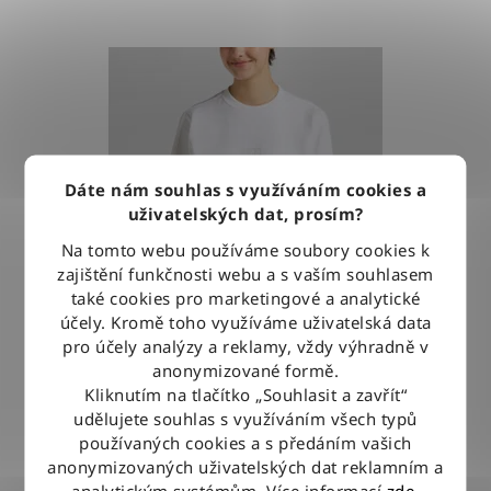
V
ý
p
i
s
p
Dáte nám souhlas s využíváním cookies a
r
uživatelských dat, prosím?
o
Na tomto webu používáme soubory cookies k
d
zajištění funkčnosti webu a s vaším souhlasem
u
také cookies pro marketingové a analytické
účely. Kromě toho využíváme uživatelská data
k
pro účely analýzy a reklamy, vždy výhradně v
t
anonymizované formě.
ů
Kliknutím na tlačítko „Souhlasit a zavřít“
udělujete souhlas s využíváním všech typů
Mikina Lee SHRUNKEN BRIGHT WHITE
používaných cookies a s předáním vašich
anonymizovaných uživatelských dat reklamním a
analytickým systémům. Více informací
zde
.