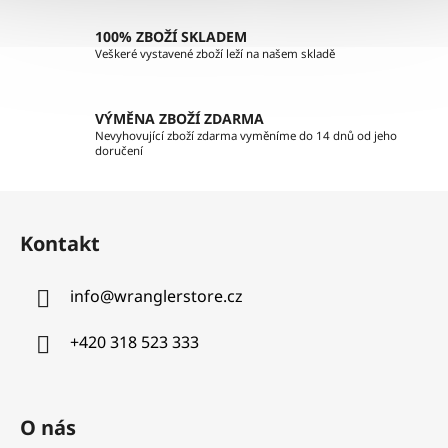
v
k
100% ZBOŽÍ SKLADEM
y
Veškeré vystavené zboží leží na našem skladě
v
ý
p
VÝMĚNA ZBOŽÍ ZDARMA
i
Nevyhovující zboží zdarma vyměníme do 14 dnů od jeho
doručení
s
u
Z
á
Kontakt
p
a
info
@
wranglerstore.cz
t
í
+420 318 523 333
O nás