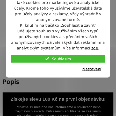
také cookies pro marketingové a analytické
BLESKOVÉ DORUČENÍ
účely. Kromě toho využíváme uživatelská data
Objednávky odesíláme každý pracovní den do 12:00
pro účely analýzy a reklamy, vždy výhradně v
anonymizované formě.
Kliknutím na tlačítko „Souhlasit a zavřít“
100% ZBOŽÍ SKLADEM
udělujete souhlas s využíváním všech typů
Veškeré vystavené zboží leží na našem skladě
používaných cookies a s předáním vašich
anonymizovaných uživatelských dat reklamním a
analytickým systémům. Více informací
zde
.
VÝMĚNA ZBOŽÍ ZDARMA
Nevyhovující zboží zdarma vyměníme do 14 dnů od jeho
Souhlasím
doručení
Nastavení
Popis
Získejte slevu 100 Kč na první objednávku!
Přibližně 1x měsíčně vás informujeme o novinkách nebo
zajímavých akcích. Přihlášením souhlasíte se zasíláním
obchodních sdělení a se zpracováním osobních údajů.