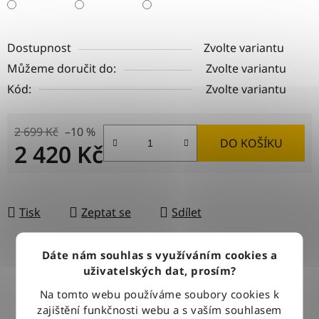
Dostupnost
Zvolte variantu
Můžeme doručit do:
Zvolte variantu
Kód:
Zvolte variantu
2 699 Kč
–10 %
DO KOŠÍKU
2 420 Kč
Měrná cena:
Tisk
Zeptat se
Sdílet
Dáte nám souhlas s využíváním cookies a
uživatelských dat, prosím?
DOPRAVA ZDARMA
Při nákupu nad 2500 Kč doručujeme zdarma po celé ČR
Na tomto webu používáme soubory cookies k
zajištění funkčnosti webu a s vaším souhlasem