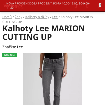
Přejít
Hledat
NÁKUP
NOVÁ PROVOZNÍ DOBA PRODEJNY: PO-PÁ 10:00-15:00, SO 9:00-
na
11:30
KOŠÍK
obsah
Domů
/
Ženy
/
Kalhoty a džíny
/
Lee
/
Kalhoty Lee MARION
CUTTING UP
Kalhoty Lee MARION
CUTTING UP
Značka:
Lee
NOVINKA