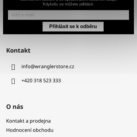
Kdykoliv se můžete odhlásit.
Přihlásit se k odběru
Z
á
Kontakt
p
a
info
@
wranglerstore.cz
t
í
+420 318 523 333
O nás
Kontakt a prodejna
Hodnocení obchodu