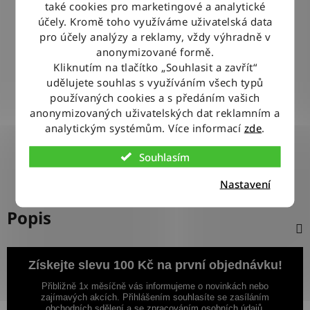
také cookies pro marketingové a analytické
BLESKOVÉ DORUČENÍ
účely. Kromě toho využíváme uživatelská data
Objednávky odesíláme každý pracovní den do 12:00
pro účely analýzy a reklamy, vždy výhradně v
anonymizované formě.
Kliknutím na tlačítko „Souhlasit a zavřít“
100% ZBOŽÍ SKLADEM
udělujete souhlas s využíváním všech typů
Veškeré vystavené zboží leží na našem skladě
používaných cookies a s předáním vašich
anonymizovaných uživatelských dat reklamním a
analytickým systémům. Více informací
zde
.
VÝMĚNA ZBOŽÍ ZDARMA
Nevyhovující zboží zdarma vyměníme do 14 dnů od jeho
Souhlasím
doručení
Nastavení
Popis
Získejte slevu 100 Kč na první objednávku!
Přibližně 1x měsíčně vás informujeme o novinkách nebo
zajímavých akcích. Přihlášením souhlasíte se zasíláním
obchodních sdělení a se zpracováním osobních údajů.