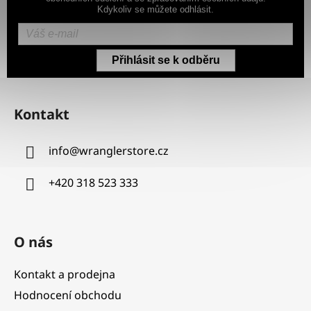
Kdykoliv se můžete odhlásit.
Přihlásit se k odběru
Z
á
Kontakt
p
a
info
@
wranglerstore.cz
t
í
+420 318 523 333
O nás
Kontakt a prodejna
Hodnocení obchodu