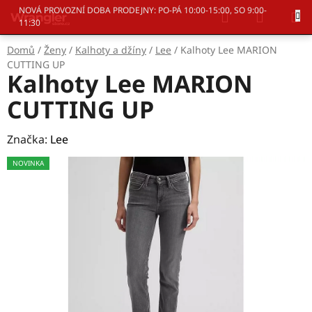
Přejít
Hledat
NÁKUP
NOVÁ PROVOZNÍ DOBA PRODEJNY: PO-PÁ 10:00-15:00, SO 9:00-
na
11:30
KOŠÍK
obsah
Domů
/
Ženy
/
Kalhoty a džíny
/
Lee
/
Kalhoty Lee MARION
CUTTING UP
Kalhoty Lee MARION
CUTTING UP
Značka:
Lee
NOVINKA