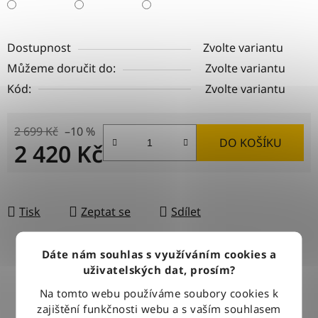
Dostupnost
Zvolte variantu
Můžeme doručit do:
Zvolte variantu
Kód:
Zvolte variantu
2 699 Kč
–10 %
DO KOŠÍKU
2 420 Kč
Měrná cena:
Tisk
Zeptat se
Sdílet
Dáte nám souhlas s využíváním cookies a
uživatelských dat, prosím?
DOPRAVA ZDARMA
Při nákupu nad 2500 Kč doručujeme zdarma po celé ČR
Na tomto webu používáme soubory cookies k
zajištění funkčnosti webu a s vaším souhlasem