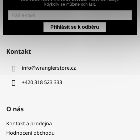
Kdykoliv se můžete odhlásit.
Přihlásit se k odběru
Z
á
Kontakt
p
a
info
@
wranglerstore.cz
t
í
+420 318 523 333
O nás
Kontakt a prodejna
Hodnocení obchodu