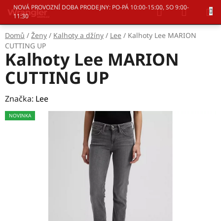
Přejít
Hledat
NÁKUP
NOVÁ PROVOZNÍ DOBA PRODEJNY: PO-PÁ 10:00-15:00, SO 9:00-
na
11:30
KOŠÍK
obsah
Domů
/
Ženy
/
Kalhoty a džíny
/
Lee
/
Kalhoty Lee MARION
CUTTING UP
Kalhoty Lee MARION
CUTTING UP
Značka:
Lee
NOVINKA