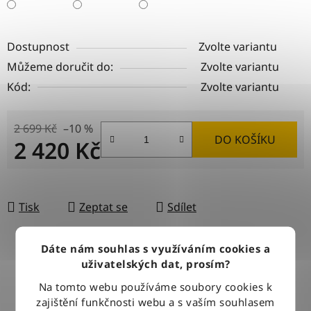
Dostupnost
Zvolte variantu
Můžeme doručit do:
Zvolte variantu
Kód:
Zvolte variantu
2 699 Kč
–10 %
DO KOŠÍKU
2 420 Kč
Měrná cena:
Tisk
Zeptat se
Sdílet
Dáte nám souhlas s využíváním cookies a
uživatelských dat, prosím?
DOPRAVA ZDARMA
Při nákupu nad 2500 Kč doručujeme zdarma po celé ČR
Na tomto webu používáme soubory cookies k
zajištění funkčnosti webu a s vaším souhlasem