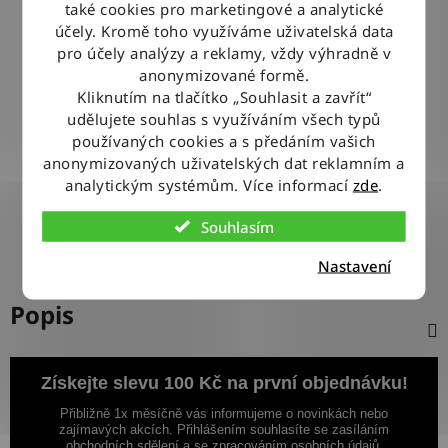
také cookies pro marketingové a analytické
BLESKOVÉ DORUČENÍ
účely. Kromě toho využíváme uživatelská data
Objednávky odesíláme každý pracovní den do 12:00
pro účely analýzy a reklamy, vždy výhradně v
anonymizované formě.
Kliknutím na tlačítko „Souhlasit a zavřít“
100% ZBOŽÍ SKLADEM
udělujete souhlas s využíváním všech typů
Veškeré vystavené zboží leží na našem skladě
používaných cookies a s předáním vašich
anonymizovaných uživatelských dat reklamním a
analytickým systémům. Více informací
zde
.
VÝMĚNA ZBOŽÍ ZDARMA
Nevyhovující zboží zdarma vyměníme do 14 dnů od jeho
Souhlasím
doručení
Nastavení
Popis
Získejte slevu 100 Kč na první objednávku!
Přibližně 1x měsíčně vás informujeme o novinkách nebo
zajímavých akcích. Přihlášením souhlasíte se zasíláním
obchodních sdělení a se zpracováním osobních údajů.