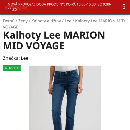
Přejít
Hledat
NÁKUP
NOVÁ PROVOZNÍ DOBA PRODEJNY: PO-PÁ 10:00-15:00, SO 9:00-
na
11:30
KOŠÍK
obsah
Domů
/
Ženy
/
Kalhoty a džíny
/
Lee
/
Kalhoty Lee MARION MID
VOYAGE
Kalhoty Lee MARION
MID VOYAGE
Značka:
Lee
NOVINKA