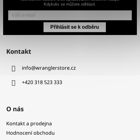
Kdykoliv se můžete odhlásit.
Přihlásit se k odběru
Z
á
Kontakt
p
a
info
@
wranglerstore.cz
t
í
+420 318 523 333
O nás
Kontakt a prodejna
Hodnocení obchodu