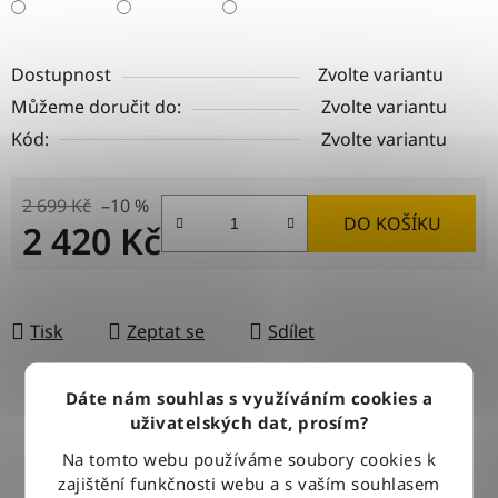
Dostupnost
Zvolte variantu
Můžeme doručit do:
Zvolte variantu
Kód:
Zvolte variantu
2 699 Kč
–10 %
DO KOŠÍKU
2 420 Kč
Měrná cena:
Tisk
Zeptat se
Sdílet
Dáte nám souhlas s využíváním cookies a
uživatelských dat, prosím?
DOPRAVA ZDARMA
Při nákupu nad 2500 Kč doručujeme zdarma po celé ČR
Na tomto webu používáme soubory cookies k
zajištění funkčnosti webu a s vaším souhlasem