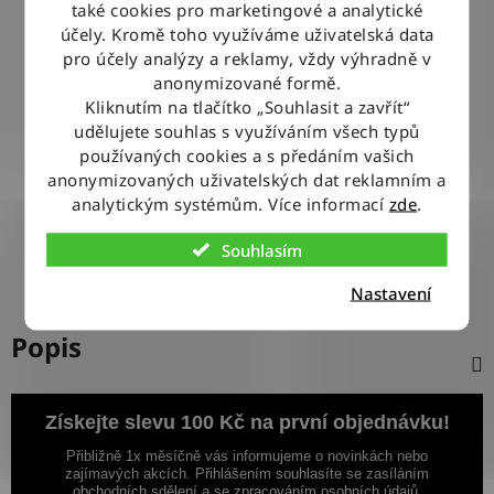
také cookies pro marketingové a analytické
BLESKOVÉ DORUČENÍ
účely. Kromě toho využíváme uživatelská data
Objednávky odesíláme každý pracovní den do 12:00
pro účely analýzy a reklamy, vždy výhradně v
anonymizované formě.
Kliknutím na tlačítko „Souhlasit a zavřít“
100% ZBOŽÍ SKLADEM
udělujete souhlas s využíváním všech typů
Veškeré vystavené zboží leží na našem skladě
používaných cookies a s předáním vašich
anonymizovaných uživatelských dat reklamním a
analytickým systémům. Více informací
zde
.
VÝMĚNA ZBOŽÍ ZDARMA
Nevyhovující zboží zdarma vyměníme do 14 dnů od jeho
Souhlasím
doručení
Nastavení
Popis
Získejte slevu 100 Kč na první objednávku!
Přibližně 1x měsíčně vás informujeme o novinkách nebo
zajímavých akcích. Přihlášením souhlasíte se zasíláním
obchodních sdělení a se zpracováním osobních údajů.