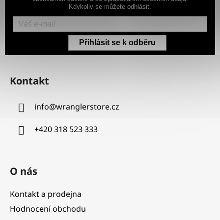
Kdykoliv se můžete odhlásit.
Přihlásit se k odběru
Z
á
Kontakt
p
a
info
@
wranglerstore.cz
t
í
+420 318 523 333
O nás
Kontakt a prodejna
Hodnocení obchodu