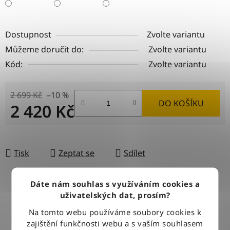
Dostupnost
Zvolte variantu
Můžeme doručit do:
Zvolte variantu
Kód:
Zvolte variantu
2 699 Kč
–10 %
DO KOŠÍKU
2 420 Kč
Měrná cena:
Tisk
Zeptat se
Sdílet
Dáte nám souhlas s využíváním cookies a
uživatelských dat, prosím?
DOPRAVA ZDARMA
Při nákupu nad 2500 Kč doručujeme zdarma po celé ČR
Na tomto webu používáme soubory cookies k
zajištění funkčnosti webu a s vaším souhlasem