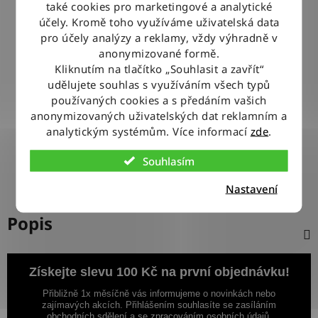
také cookies pro marketingové a analytické
BLESKOVÉ DORUČENÍ
účely. Kromě toho využíváme uživatelská data
Objednávky odesíláme každý pracovní den do 12:00
pro účely analýzy a reklamy, vždy výhradně v
anonymizované formě.
Kliknutím na tlačítko „Souhlasit a zavřít“
100% ZBOŽÍ SKLADEM
udělujete souhlas s využíváním všech typů
Veškeré vystavené zboží leží na našem skladě
používaných cookies a s předáním vašich
anonymizovaných uživatelských dat reklamním a
analytickým systémům. Více informací
zde
.
VÝMĚNA ZBOŽÍ ZDARMA
Nevyhovující zboží zdarma vyměníme do 14 dnů od jeho
Souhlasím
doručení
Nastavení
Popis
Získejte slevu 100 Kč na první objednávku!
Přibližně 1x měsíčně vás informujeme o novinkách nebo
zajímavých akcích. Přihlášením souhlasíte se zasíláním
obchodních sdělení a se zpracováním osobních údajů.