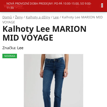
Přejít
Hledat
NÁKUP
NOVÁ PROVOZNÍ DOBA PRODEJNY: PO-PÁ 10:00-15:00, SO 9:00-
na
11:30
KOŠÍK
obsah
Domů
/
Ženy
/
Kalhoty a džíny
/
Lee
/
Kalhoty Lee MARION MID
VOYAGE
Kalhoty Lee MARION
MID VOYAGE
Značka:
Lee
NOVINKA