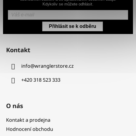
Kdykoliv se můžete odhlásit.
Přihlásit se k odběru
Z
á
Kontakt
p
a
info
@
wranglerstore.cz
t
í
+420 318 523 333
O nás
Kontakt a prodejna
Hodnocení obchodu