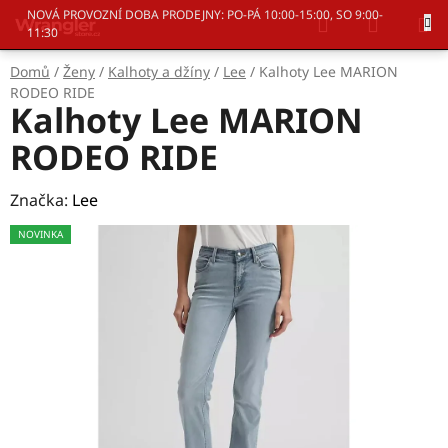
Přejít
Hledat
NÁKUP
NOVÁ PROVOZNÍ DOBA PRODEJNY: PO-PÁ 10:00-15:00, SO 9:00-
na
11:30
KOŠÍK
obsah
Domů
/
Ženy
/
Kalhoty a džíny
/
Lee
/
Kalhoty Lee MARION
RODEO RIDE
Kalhoty Lee MARION
RODEO RIDE
Značka:
Lee
NOVINKA