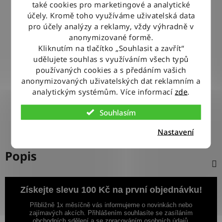
také cookies pro marketingové a analytické
BLESKOVÉ DORUČENÍ
účely. Kromě toho využíváme uživatelská data
Objednávky odesíláme každý pracovní den do 12:00
pro účely analýzy a reklamy, vždy výhradně v
anonymizované formě.
Kliknutím na tlačítko „Souhlasit a zavřít“
100% ZBOŽÍ SKLADEM
udělujete souhlas s využíváním všech typů
Veškeré vystavené zboží leží na našem skladě
používaných cookies a s předáním vašich
anonymizovaných uživatelských dat reklamním a
analytickým systémům. Více informací
zde
.
VÝMĚNA ZBOŽÍ ZDARMA
Nevyhovující zboží zdarma vyměníme do 14 dnů od jeho
Souhlasím
doručení
Nastavení
Popis
Získejte slevu 100 Kč na první objednávku!
Přibližně 1x měsíčně vás informujeme o novinkách nebo
zajímavých akcích. Přihlášením souhlasíte se zasíláním
obchodních sdělení a se zpracováním osobních údajů.