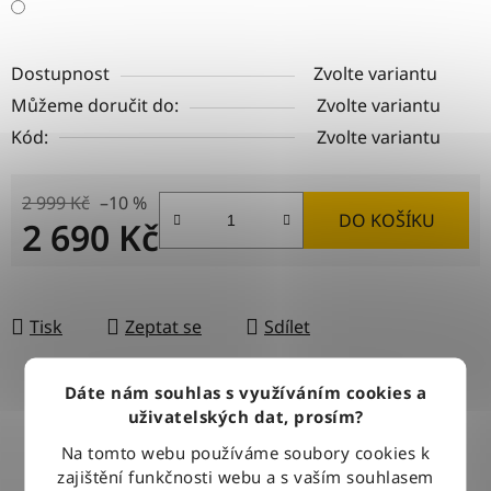
Dostupnost
Zvolte variantu
Můžeme doručit do:
Zvolte variantu
Kód:
Zvolte variantu
2 999 Kč
–10 %
DO KOŠÍKU
2 690 Kč
Měrná cena:
Tisk
Zeptat se
Sdílet
Dáte nám souhlas s využíváním cookies a
uživatelských dat, prosím?
DOPRAVA ZDARMA
Při nákupu nad 2500 Kč doručujeme zdarma po celé ČR
Na tomto webu používáme soubory cookies k
zajištění funkčnosti webu a s vaším souhlasem