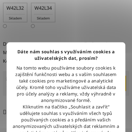
W42L32
W42L34
Skladem
Skladem
Dostupnost
Zvolte variantu
Dáte nám souhlas s využíváním cookies a
Můžeme doručit do:
Zvolte variantu
uživatelských dat, prosím?
Kód:
Zvolte variantu
Na tomto webu používáme soubory cookies k
zajištění funkčnosti webu a s vaším souhlasem
2 199 Kč
–15 %
také cookies pro marketingové a analytické
DO KOŠÍKU
1 850 Kč
účely. Kromě toho využíváme uživatelská data
pro účely analýzy a reklamy, vždy výhradně v
Měrná cena:
anonymizované formě.
Kliknutím na tlačítko „Souhlasit a zavřít“
Tisk
Zeptat se
Sdílet
udělujete souhlas s využíváním všech typů
používaných cookies a s předáním vašich
anonymizovaných uživatelských dat reklamním a