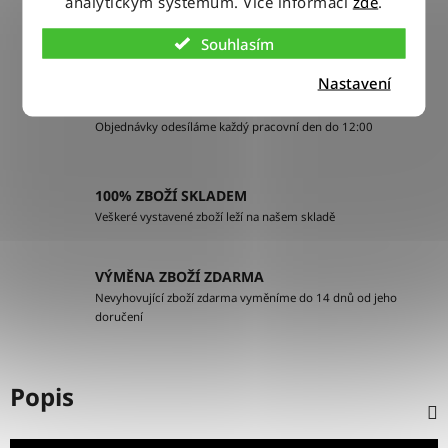
analytickým systémům. Více informací
zde
.
DOPRAVA ZDARMA
Při nákupu nad 2500 Kč doručujeme zdarma po celé ČR
Souhlasím
Nastavení
BLESKOVÉ DORUČENÍ
Objednávky odesíláme každý pracovní den do 12:00
100% ZBOŽÍ SKLADEM
Veškeré vystavené zboží leží na našem skladě
VÝMĚNA ZBOŽÍ ZDARMA
Nevyhovující zboží zdarma vyměníme do 14 dnů od jeho
doručení
Popis