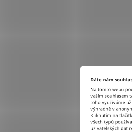
Dáte nám souhlas
Na tomto webu použ
vaším souhlasem ta
toho využíváme uži
výhradně v anonym
Kliknutím na tlačít
všech typů použív
uživatelských dat 