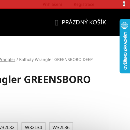
Přihlášení
Registrace
Politika a přístup firmy Wrangler
PRÁZDNÝ KOŠÍK
NÁKUPNÍ
KOŠÍK
rangler
/
Kalhoty Wrangler GREENSBORO DEEP
ngler GREENSBORO
W32L32
W32L34
W32L36