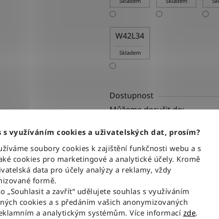
Skladem
Skladem
Sk
W42L34
Skladem
Dostupnost
Můžeme doručit do:
Kód:
 s využíváním cookies a uživatelských dat, prosím?
íváme soubory cookies k zajištění funkčnosti webu a s
od 2 199 Kč
až –15 %
ké cookies pro marketingové a analytické účely. Kromě
od
1 850 Kč
vatelská data pro účely analýzy a reklamy, vždy
izované formě.
Měrná cena:
ko „Souhlasit a zavřít“ udělujete souhlas s využíváním
aných cookies a s předáním vašich anonymizovaných
Tisk
Zeptat se
reklamním a analytickým systémům. Více informací
zde
.