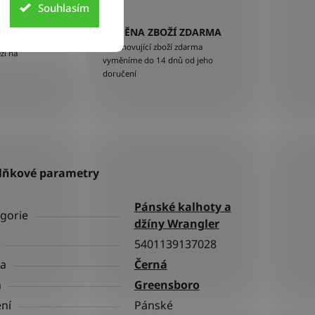
Souhlasím
VÝMĚNA ZBOŽÍ ZDARMA
EM
Nevyhovující zboží zdarma
ží na
vyměníme do 14 dnů od jeho
doručení
lňkové parametry
Pánské kalhoty a
gorie
džíny Wrangler
5401139137028
va
Černá
h
Greensboro
ní
Pánské