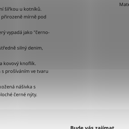
Mate
ní šířkou u kotníků.
í přirozeně mírně pod
terý vypadá jako "černo-
s
tředně silný denim
,
 a kovový knoflík.
 s prošíváním ve tvaru
ožená nášivka s
loché černé nýty.
Bude vás zajímat