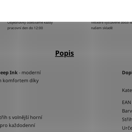
BLESKOVÉ DORUČENÍ
100% ZBOŽÍ SKLAD
Objednávky odesíláme každý
Veškeré vystavené zboží le
pracovní den do 12:00
našem skladě
Popis
eep Ink
- moderní
Dop
ým komfortem díky
Kate
EAN
Bar
třih s volnější horní
Stři
í pro každodenní
Urče