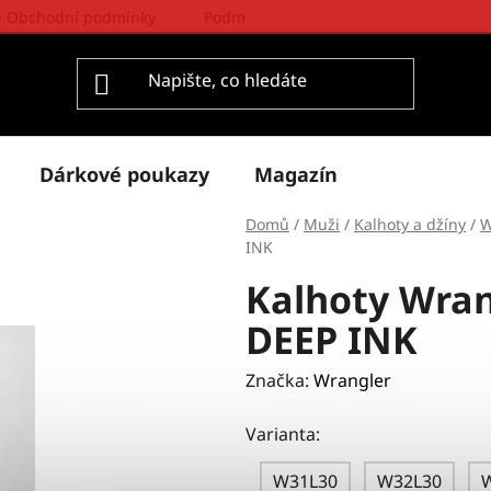
Obchodní podmínky
Podmínky ochrany osobních údajů
Dárkové poukazy
Magazín
Domů
/
Muži
/
Kalhoty a džíny
/
W
INK
Kalhoty Wra
DEEP INK
Značka:
Wrangler
Varianta:
W31L30
W32L30