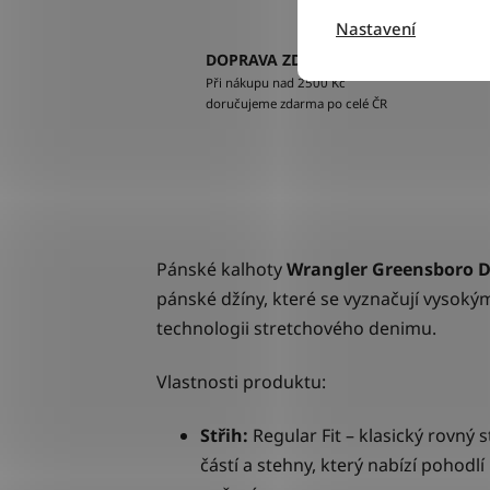
Nastavení
DOPRAVA ZDARMA
Při nákupu nad 2500 Kč
doručujeme zdarma po celé ČR
Pánské kalhoty
Wrangler Greensboro D
pánské džíny, které se vyznačují vysok
technologii stretchového denimu.
Vlastnosti produktu:
Střih:
Regular Fit
– klasický rovný s
částí a stehny, který nabízí pohodl