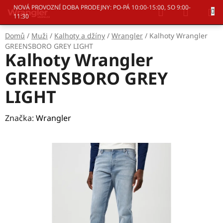
Přejít
Hledat
NÁKUP
NOVÁ PROVOZNÍ DOBA PRODEJNY: PO-PÁ 10:00-15:00, SO 9:00-
na
11:30
KOŠÍK
obsah
Domů
/
Muži
/
Kalhoty a džíny
/
Wrangler
/
Kalhoty Wrangler
GREENSBORO GREY LIGHT
Kalhoty Wrangler
GREENSBORO GREY
LIGHT
Značka:
Wrangler