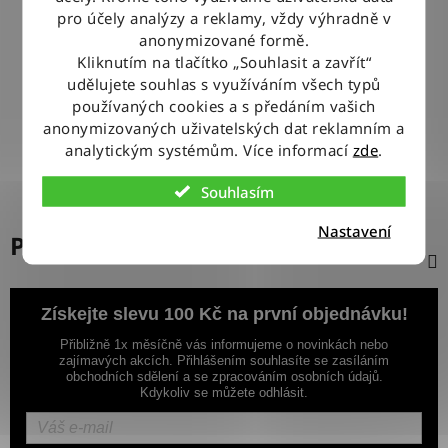
pro účely analýzy a reklamy, vždy výhradně v
anonymizované formě.
100% ZBOŽÍ SKLADEM
Kliknutím na tlačítko „Souhlasit a zavřít“
Veškeré vystavené zboží leží na našem skladě
udělujete souhlas s využíváním všech typů
používaných cookies a s předáním vašich
VÝMĚNA ZBOŽÍ ZDARMA
anonymizovaných uživatelských dat reklamním a
Nevyhovující zboží zdarma vyměníme do 14 dnů od jeho
analytickým systémům. Více informací
zde
.
doručení
Souhlasím
Nastavení
Popis
Získejte slevu 100 Kč na první objednávku!
Přibližně 1x měsíčně vás informujeme o novinkách nebo
zajímavých akcích. Přihlášením souhlasíte se zasíláním
obchodních sdělení a se zpracováním osobních údajů.
Kdykoliv se můžete odhlásit.