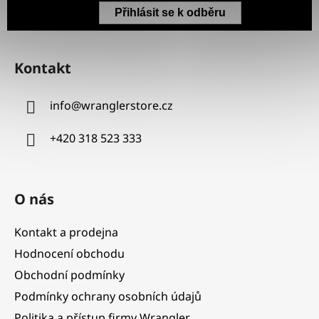
Přihlásit se k odběru
Z
á
Kontakt
p
a
info
@
wranglerstore.cz
t
í
+420 318 523 333
O nás
Kontakt a prodejna
Hodnocení obchodu
Obchodní podmínky
Podmínky ochrany osobních údajů
Politika a přístup firmy Wrangler