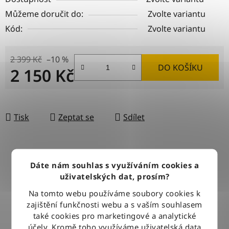
Můžeme doručit do:
Zvolte variantu
Kód:
Zvolte variantu
2 399 Kč
–10 %
DO KOŠÍKU
2 150 Kč
Měrná cena:
Tisk
Zeptat se
Sdílet
DOPRAVA ZDARMA
Dáte nám souhlas s využíváním cookies a
Při nákupu nad 2500 Kč doručujeme zdarma po celé ČR
uživatelských dat, prosím?
Na tomto webu používáme soubory cookies k
zajištění funkčnosti webu a s vaším souhlasem
BLESKOVÉ DORUČENÍ
také cookies pro marketingové a analytické
Objednávky odesíláme každý pracovní den do 12:00
účely. Kromě toho využíváme uživatelská data