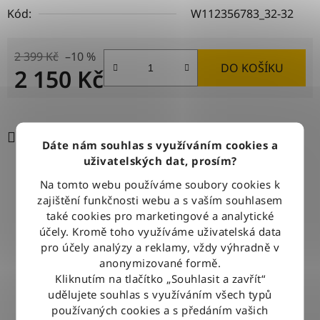
Kód:
W112356783_32-32
2 399 Kč
–10 %
DO KOŠÍKU
2 150 Kč
Měrná cena:
Tisk
Zeptat se
Sdílet
Dáte nám souhlas s využíváním cookies a
uživatelských dat, prosím?
Na tomto webu používáme soubory cookies k
DOPRAVA ZDARMA
zajištění funkčnosti webu a s vaším souhlasem
Při nákupu nad 2500 Kč doručujeme zdarma po celé ČR
také cookies pro marketingové a analytické
účely. Kromě toho využíváme uživatelská data
pro účely analýzy a reklamy, vždy výhradně v
BLESKOVÉ DORUČENÍ
anonymizované formě.
Objednávky odesíláme každý pracovní den do 12:00
Kliknutím na tlačítko „Souhlasit a zavřít“
udělujete souhlas s využíváním všech typů
používaných cookies a s předáním vašich