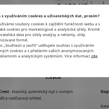
2 150 Kč
Měrná cena:
 s využíváním cookies a uživatelských dat, prosím?
íváme soubory cookies k zajištění funkčnosti webu a s
Tisk
Zeptat se
ké cookies pro marketingové a analytické účely. Kromě
vatelská data pro účely analýzy a reklamy, vždy
izované formě.
BLESKOVÉ DORUČENÍ
100% ZBOŽÍ SKLAD
ko „Souhlasit a zavřít“ udělujete souhlas s využíváním
aných cookies a s předáním vašich anonymizovaných
Objednávky odesíláme každý
Veškeré vystavené zboží le
pracovní den do 12:00
našem skladě
reklamním a analytickým systémům. Více informací
zde
.
Popis
Crest
-
klasický, autentický styl s rovným
Dop
dlí a nadčasový vzhled.
Kate