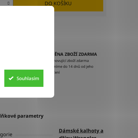
DO KOŠÍKU
Sdílet
VÝMĚNA ZBOŽÍ ZDARMA
EM
Nevyhovující zboží zdarma
ží na
vyměníme do 14 dnů od jeho
doručení
Souhlasím
lňkové parametry
Dámské kalhoty a
gorie
džíny Wrangler