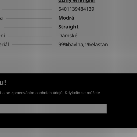
5401139484139
va
Modrá
h
Straight
ní
Dámské
riál
99%bavlna,1%elastan
u!
ní a se zpracováním osobních údajů. Kdykoliv se můžete