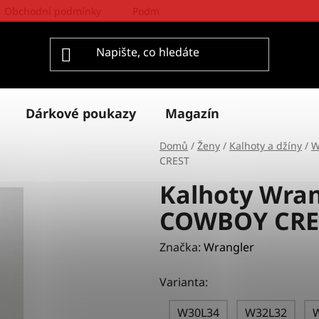
Obchodní podmínky
Podmínky ochrany osobních údajů
Dárkové poukazy
Magazín
Domů
/
Ženy
/
Kalhoty a džíny
/
W
CREST
Kalhoty Wra
COWBOY CRE
Značka:
Wrangler
Varianta:
W30L34
W32L32