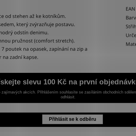
EAN
ice od stehen až ke kotníkům.
Bar
edem, který zvýrazňuje postavu.
Stři
 modrý odstín denimu.
Urče
nou pružnost (comfort stretch).
Mate
 7 poutek na opasek, zapínání na zip a
 na zadní kapse.
ískejte slevu 100 Kč na první objednávk
 zajímavých akcích. Přihlášením souhlasíte se zasíláním obchodních sděle
odhlásit.
Přihlásit se k odběru