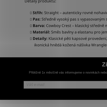
Detaily produktu:
Střih:
Straight – autenticky rovné nohav
Pas:
Středně vysoký pas s vypasovaným s
Barva:
Cowboy Crest – klasický středně
Materiál:
Směs bavlny a elastanu
pro jem
Detaily:
Klasické pěti kapsové provedení,
ikonická hnědá kožená nášivka Wrangler
Z
Přibližně 1x měsíčně vás informujeme o novinkách nebo