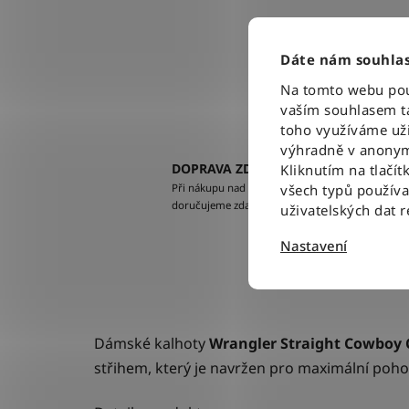
Dáte nám souhlas
Na tomto webu použ
vaším souhlasem ta
toho využíváme uži
výhradně v anonym
DOPRAVA ZDARMA
Kliknutím na tlačít
Při nákupu nad 2500 Kč
všech typů použív
doručujeme zdarma po celé ČR
uživatelských dat 
Nastavení
Dámské kalhoty
Wrangler Straight Cowboy 
střihem, který je navržen pro maximální poho