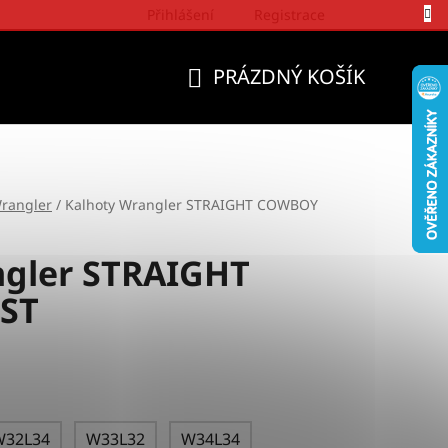
Přihlášení
Registrace
Politika a přístup firmy Wrangler
PRÁZDNÝ KOŠÍK
NÁKUPNÍ
KOŠÍK
rangler
/
Kalhoty Wrangler STRAIGHT COWBOY
ngler STRAIGHT
ST
W32L34
W33L32
W34L34