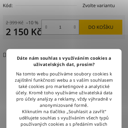
Kód:
Zvolte variantu
2 399 Kč
–10 %
DO KOŠÍKU
2 150 Kč
Měrná cena:
Tisk
Zeptat se
Sdílet
Dáte nám souhlas s využíváním cookies a
uživatelských dat, prosím?
Na tomto webu používáme soubory cookies k
DOPRAVA ZDARMA
zajištění funkčnosti webu a s vaším souhlasem
Při nákupu nad 2500 Kč doručujeme zdarma po celé ČR
také cookies pro marketingové a analytické
účely. Kromě toho využíváme uživatelská data
pro účely analýzy a reklamy, vždy výhradně v
BLESKOVÉ DORUČENÍ
anonymizované formě.
Objednávky odesíláme každý pracovní den do 12:00
Kliknutím na tlačítko „Souhlasit a zavřít“
udělujete souhlas s využíváním všech typů
používaných cookies a s předáním vašich