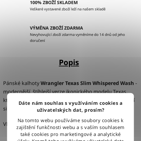
100% ZBOŽÍ SKLADEM
Veškeré vystavené zboží leží na našem skladě
VÝMĚNA ZBOŽÍ ZDARMA
Nevyhovující zboží zdarma vyměníme do 14 dnů od jeho
doručení
Popis
Pánské kalhoty
Wrangler Texas Slim Whispered Wash
-
modernější, štíhlejší verze ikonického modelu Texas,
která kombinuje klasický westernový styl s elegantnější
Dáte nám souhlas s využíváním cookies a
siluetou a prodyšným materiálem.
uživatelských dat, prosím?
Na tomto webu používáme soubory cookies k
Vlastnosti produktu:
zajištění funkčnosti webu a s vaším souhlasem
také cookies pro marketingové a analytické
Střih:
Slim Fit – džíny jsou užší přes stehna i
účely. Kromě toho využíváme uživatelská data