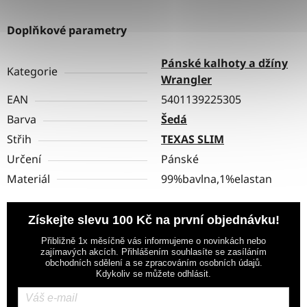
Doplňkové parametry
Pánské kalhoty a džíny
Kategorie
Wrangler
EAN
5401139225305
Barva
Šedá
Střih
TEXAS SLIM
Určení
Pánské
Materiál
99%bavlna,1%elastan
Získejte slevu 100 Kč na první objednávku!
Přibližně 1x měsíčně vás informujeme o novinkách nebo
zajímavých akcích. Přihlášením souhlasíte se zasíláním
obchodních sdělení a se zpracováním osobních údajů.
Kdykoliv se můžete odhlásit.