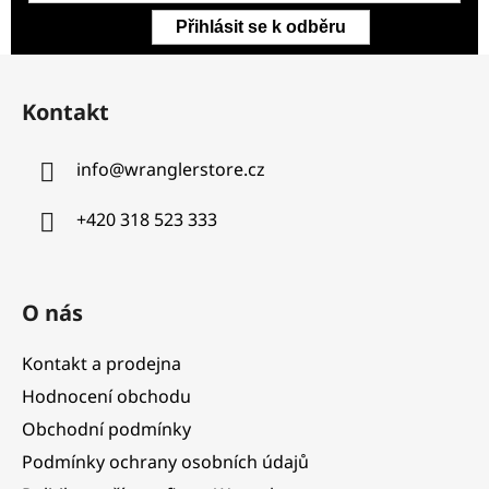
Přihlásit se k odběru
Z
á
Kontakt
p
a
info
@
wranglerstore.cz
t
í
+420 318 523 333
O nás
Kontakt a prodejna
Hodnocení obchodu
Obchodní podmínky
Podmínky ochrany osobních údajů