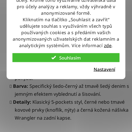
nohavice oproti standardnímu modelu Texas, ale
pro účely analýzy a reklamy, vždy výhradně v
anonymizované formě.
stále zachovávají pohodlí v sedu.
Kliknutím na tlačítko „Souhlasit a zavřít“
Nohavice:
Slim Leg
– nohavice se směrem dolů
udělujete souhlas s využíváním všech typů
mírně zužují, což vytváří moderní vzhled.
používaných cookies a s předáním vašich
Pas:
Středně vysoký sed, který sedí přirozeně pod
anonymizovaných uživatelských dat reklamním a
analytickým systémům. Více informací
zde
.
linií pasu.
Zapínání:
Praktický zip fly (poklopec na zip).
Souhlasím
Materiál:
Vysoce výkonná strečová tkanina
Nastavení
zajišťuje, že kalhoty drží svůj tvar a neomezují v
pohybu.
Barva:
Specifický šedo-černý až tmavě šedý denim s
jemným efektem vyblednutí a šisování.
Detaily:
Klasický 5-pockets styl, černé nebo tmavé
kovové prvky (knoflík, nýty) a černá kožená nášivka
Wrangler na zadní kapse.